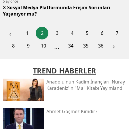
5 ay önce
X Sosyal Medya Platformunda Erişim Sorunları
Yaşanıyor mu?
‹
1
2
3
4
5
6
7
...
›
8
9
10
34
35
36
TREND HABERLER
Anadolu'nun Kadim İnançları, Nuray
Karadeniz'in "ma" Kitabı Yayımlandı
Ahmet Göçmez Kimdir?