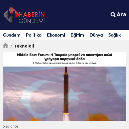
Ara
Gündem
Politika
Ekonomi
Eğitim
Dünya
Sağlık
S
/
Teknoloji
5 ay önce