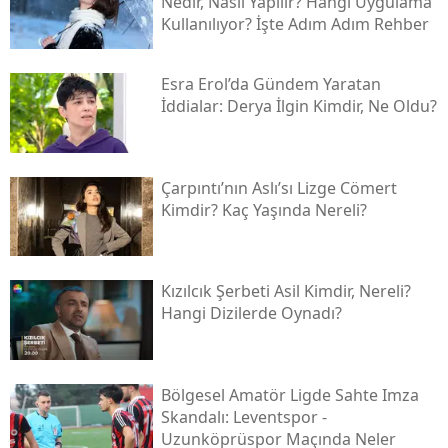
Nedir, Nasıl Yapılır? Hangi Uygulama
Kullanılıyor? İşte Adım Adım Rehber
Esra Erol’da Gündem Yaratan
İddialar: Derya İlgin Kimdir, Ne Oldu?
Çarpıntı’nın Aslı’sı Lizge Cömert
Kimdir? Kaç Yaşında Nereli?
Kızılcık Şerbeti Asil Kimdir, Nereli?
Hangi Dizilerde Oynadı?
Bölgesel Amatör Ligde Sahte Imza
Skandalı: Leventspor -
Uzunköprüspor Maçında Neler