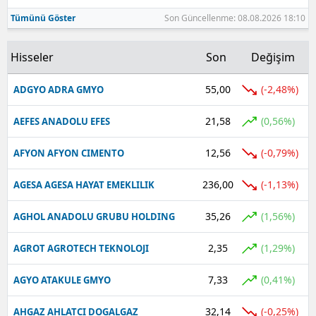
Tümünü Göster
Son Güncellenme: 08.08.2026 18:10
Hisseler
Son
Değişim
55,00
(-2,48%)
ADGYO ADRA GMYO
21,58
(0,56%)
AEFES ANADOLU EFES
12,56
(-0,79%)
AFYON AFYON CIMENTO
236,00
(-1,13%)
AGESA AGESA HAYAT EMEKLILIK
35,26
(1,56%)
AGHOL ANADOLU GRUBU HOLDING
2,35
(1,29%)
AGROT AGROTECH TEKNOLOJI
7,33
(0,41%)
AGYO ATAKULE GMYO
32,14
(-0,25%)
AHGAZ AHLATCI DOGALGAZ