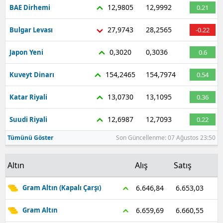
12,9805
12,9992
BAE Dirhemi
0.21
27,9743
28,2565
Bulgar Levası
-0.22
0,3020
0,3036
Japon Yeni
0.6
154,2465
154,7974
Kuveyt Dinarı
0.54
13,0730
13,1095
Katar Riyali
0.36
12,6987
12,7093
Suudi Riyali
0.22
Tümünü Göster
Son Güncellenme: 07 Ağustos 23:50
Altın
Alış
Satış
6.653,03
6.646,84
Gram Altın (Kapalı Çarşı)
6.660,55
6.659,69
Gram Altın