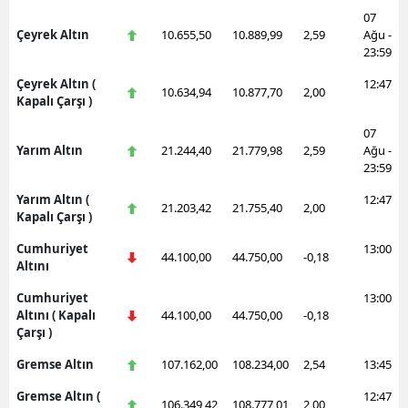
07
Çeyrek Altın
10.655,50
10.889,99
2,59
Ağu -
23:59
Çeyrek Altın (
12:47
10.634,94
10.877,70
2,00
Kapalı Çarşı )
07
Yarım Altın
21.244,40
21.779,98
2,59
Ağu -
23:59
Yarım Altın (
12:47
21.203,42
21.755,40
2,00
Kapalı Çarşı )
Cumhuriyet
13:00
44.100,00
44.750,00
-0,18
Altını
Cumhuriyet
13:00
Altını ( Kapalı
44.100,00
44.750,00
-0,18
Çarşı )
Gremse Altın
107.162,00
108.234,00
2,54
13:45
Gremse Altın (
12:47
106.349,42
108.777,01
2,00