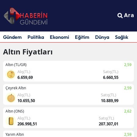
Ara
Gündem
Politika
Ekonomi
Eğitim
Dünya
Sağlık
S
Altın Fiyatları
Altın (TL/GR)
2,59
Alış(TL)
Satış(TL)
6.659,69
6.660,55
Çeyrek Altın
2,59
Alış(TL)
Satış(TL)
10.655,50
10.889,99
Altın (ONS)
2,62
Alış(TL)
Satış(TL)
206.998,51
207.307,01
Yarım Altın
2,59