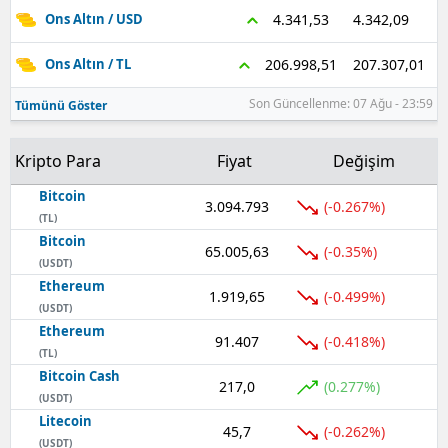
4.342,09
4.341,53
Ons Altın / USD
207.307,01
206.998,51
Ons Altın / TL
Son Güncellenme: 07 Ağu - 23:59
Tümünü Göster
Kripto Para
Fiyat
Değişim
Bitcoin
3.094.793
(-0.267%)
(TL)
Bitcoin
65.005,63
(-0.35%)
(USDT)
Ethereum
1.919,65
(-0.499%)
(USDT)
Ethereum
91.407
(-0.418%)
(TL)
Bitcoin Cash
217,0
(0.277%)
(USDT)
Litecoin
45,7
(-0.262%)
(USDT)