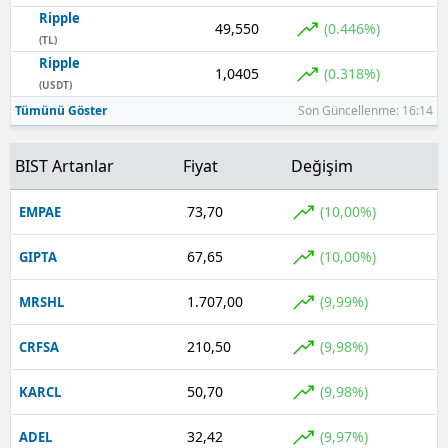
Ripple
49,550
(0.446%)
(TL)
Ripple
1,0405
(0.318%)
(USDT)
Tümünü Göster
Son Güncellenme: 16:14
BIST Artanlar
Fiyat
Değişim
73,70
(10,00%)
EMPAE
67,65
(10,00%)
GIPTA
1.707,00
(9,99%)
MRSHL
210,50
(9,98%)
CRFSA
50,70
(9,98%)
KARCL
32,42
(9,97%)
ADEL