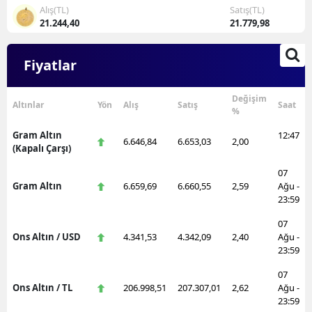
Alış(TL)
Satış(TL)
21.244,40
21.779,98
Fiyatlar
Değişim
Altınlar
Yön
Alış
Satış
Saat
%
Gram Altın
12:47
6.646,84
6.653,03
2,00
(Kapalı Çarşı)
07
Gram Altın
6.659,69
6.660,55
2,59
Ağu -
23:59
07
Ons Altın / USD
4.341,53
4.342,09
2,40
Ağu -
23:59
07
Ons Altın / TL
206.998,51
207.307,01
2,62
Ağu -
23:59