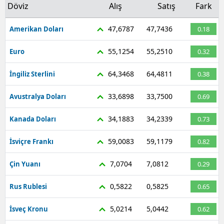
Döviz
Alış
Satış
Fark
47,6787
47,7436
Amerikan Doları
0.18
55,1254
55,2510
Euro
0.32
64,3468
64,4811
İngiliz Sterlini
0.38
33,6898
33,7500
Avustralya Doları
0.69
34,1883
34,2339
Kanada Doları
0.73
59,0083
59,1179
İsviçre Frankı
0.82
7,0704
7,0812
Çin Yuanı
0.29
0,5822
0,5825
Rus Rublesi
0.65
5,0214
5,0442
İsveç Kronu
0.62