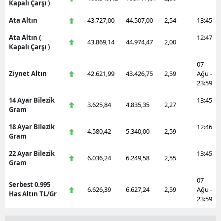
Kapalı Çarşı )
Ata Altın
43.727,00
44.507,00
2,54
13:45
Ata Altın (
12:47
43.869,14
44.974,47
2,00
Kapalı Çarşı )
07
Ziynet Altın
42.621,99
43.426,75
2,59
Ağu -
23:59
14 Ayar Bilezik
13:45
3.625,84
4.835,35
2,27
Gram
18 Ayar Bilezik
12:46
4.580,42
5.340,00
2,59
Gram
22 Ayar Bilezik
13:45
6.036,24
6.249,58
2,55
Gram
07
Serbest 0.995
6.626,39
6.627,24
2,59
Ağu -
Has Altın TL/Gr
23:59