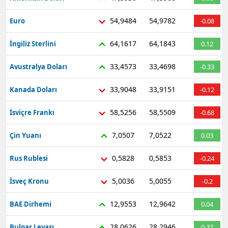
54,9484
54,9782
Euro
-0.08
64,1617
64,1843
İngiliz Sterlini
0.12
33,4573
33,4698
Avustralya Doları
-0.33
33,9048
33,9151
Kanada Doları
-0.12
58,5256
58,5509
İsviçre Frankı
-0.68
7,0507
7,0522
Çin Yuanı
0.03
0,5828
0,5853
Rus Rublesi
-0.24
5,0036
5,0055
İsveç Kronu
-0.2
12,9553
12,9642
BAE Dirhemi
0.04
28,0626
28,2946
Bulgar Levası
0.37