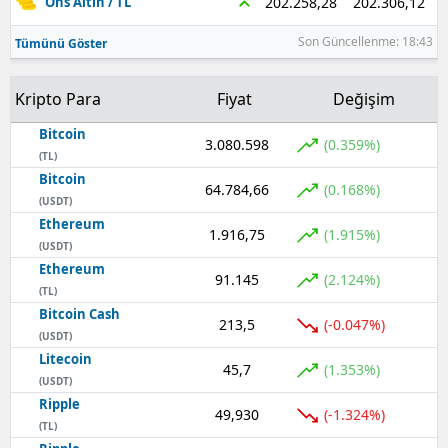
202.306,12
202.258,28
Ons Altın / TL
Son Güncellenme: 18:43
Tümünü Göster
Kripto Para
Fiyat
Değişim
Bitcoin
3.080.598
(0.359%)
(TL)
Bitcoin
64.784,66
(0.168%)
(USDT)
Ethereum
1.916,75
(1.915%)
(USDT)
Ethereum
91.145
(2.124%)
(TL)
Bitcoin Cash
213,5
(-0.047%)
(USDT)
Litecoin
45,7
(1.353%)
(USDT)
Ripple
49,930
(-1.324%)
(TL)