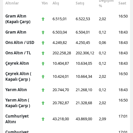
Değişim
Altınlar
Yön
Alış
Satış
Saat
%
Gram Altın
16:50
6.515,01
6.522,53
2,02
(Kapalı Çarşı)
Gram Altın
6.503,04
6.504,01
0,12
18:43
Ons Altın / USD
4.249,82
4.250,45
0,06
18:43
Ons Altın / TL
202.258,28
202.306,12
0,12
18:43
Çeyrek Altın
10.404,87
10.634,05
0,12
18:43
Çeyrek Altın (
16:50
10.424,01
10.664,34
2,02
Kapalı Çarşı )
Yarım Altın
20.744,70
21.268,10
0,12
18:43
Yarım Altın (
16:50
20.782,87
21.328,68
2,02
Kapalı Çarşı )
Cumhuriyet
17:01
43.218,00
43.869,00
2,09
Altını
Cumhuriyet
17:01