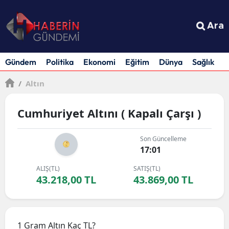
Ara
Gündem
Politika
Ekonomi
Eğitim
Dünya
Sağlık
S
/
Altın
Cumhuriyet Altını ( Kapalı Çarşı )
Son Güncelleme
17:01
ALIŞ(TL)
SATIŞ(TL)
43.218,00 TL
43.869,00 TL
1 Gram Altın Kaç TL?