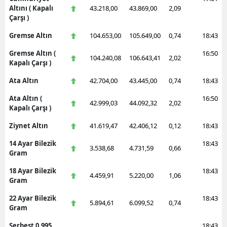
Altını ( Kapalı
43.218,00
43.869,00
2,09
Çarşı )
Gremse Altın
104.653,00
105.649,00
0,74
18:43
Gremse Altın (
16:50
104.240,08
106.643,41
2,02
Kapalı Çarşı )
Ata Altın
42.704,00
43.445,00
0,74
18:43
Ata Altın (
16:50
42.999,03
44.092,32
2,02
Kapalı Çarşı )
Ziynet Altın
41.619,47
42.406,12
0,12
18:43
14 Ayar Bilezik
18:43
3.538,68
4.731,59
0,66
Gram
18 Ayar Bilezik
18:43
4.459,91
5.220,00
1,06
Gram
22 Ayar Bilezik
18:43
5.894,61
6.099,52
0,74
Gram
Serbest 0.995
18:43