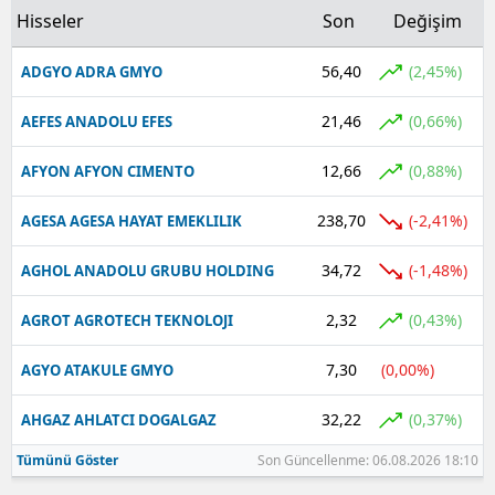
Hisseler
Son
Değişim
56,40
(2,45%)
ADGYO ADRA GMYO
21,46
(0,66%)
AEFES ANADOLU EFES
12,66
(0,88%)
AFYON AFYON CIMENTO
238,70
(-2,41%)
AGESA AGESA HAYAT EMEKLILIK
34,72
(-1,48%)
AGHOL ANADOLU GRUBU HOLDING
2,32
(0,43%)
AGROT AGROTECH TEKNOLOJI
7,30
(0,00%)
AGYO ATAKULE GMYO
32,22
(0,37%)
AHGAZ AHLATCI DOGALGAZ
Tümünü Göster
Son Güncellenme: 06.08.2026 18:10