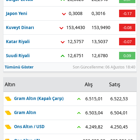
0,3008
0,3016
Japon Yeni
-0.17
153,4430
153,9490
Kuveyt Dinarı
-0.08
12,5757
13,5037
Katar Riyali
-0.07
12,6751
12,6780
Suudi Riyali
0.09
Tümünü Göster
Son Güncellenme: 06 Ağustos 18:40
Altın
Alış
Satış
6.522,53
6.515,01
Gram Altın (Kapalı Çarşı)
6.504,01
6.503,04
Gram Altın
4.250,45
4.249,82
Ons Altın / USD