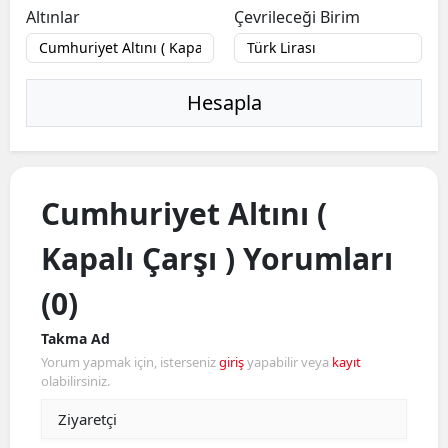
Altınlar
Çevrileceği Birim
Hesapla
Cumhuriyet Altını (
Kapalı Çarşı ) Yorumları
(0)
Takma Ad
Yorum yapmak için, isterseniz
giriş
yapabilir veya
kayıt
olabilirsiniz.