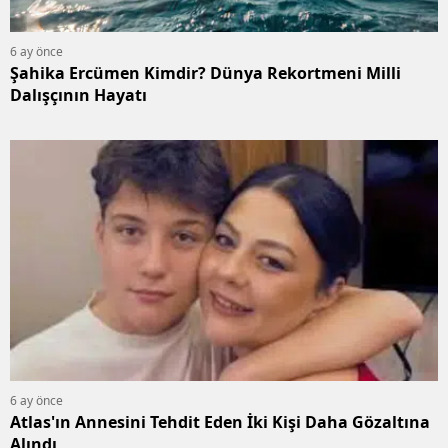
6 ay önce
Şahika Ercümen Kimdir? Dünya Rekortmeni Milli
Dalışçının Hayatı
6 ay önce
Atlas'ın Annesini Tehdit Eden İki Kişi Daha Gözaltına
Alındı