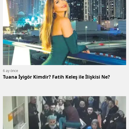
6 ay önce
Tuana İyigör Kimdir? Fatih Keleş ile İlişkisi Ne?