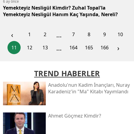
6 ay önce
Yemekteyiz Nesligül Kimdir? Zuhal Topal'la
Yemekteyiz Nesligül Hanım Kaç Yaşında, Nereli?
‹
...
1
2
7
8
9
10
...
›
11
12
13
164
165
166
TREND HABERLER
Anadolu'nun Kadim İnançları, Nuray
Karadeniz'in "ma" Kitabı Yayımlandı
Ahmet Göçmez Kimdir?