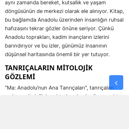
aynı zamanda bereket, kutsallık ve yaşam
döngüsünün de merkezi olarak ele alınıyor. Kitap,
bu bağlamda Anadolu üzerinden insanlığın ruhsal
hafızasını tekrar gözler önüne seriyor. Çünkü
Anadolu toprakları, kadim inançların izlerini
barındırıyor ve bu izler, günümüz insanının
düşünsel haritasında önemli bir yer tutuyor.
TANRIÇALARIN MITOLOJIK
GÖZLEMI
"Ma: Anadolu’nun Ana Tanrıçaları", tanrıçaları
sadece mitolojik karakterler olarak görmemekte.
Kibele’nin sağladığı bereket, Artemis’in ışığı,
Demeter’in yeraltı ritüelleri ve Gaia’nın yerküresi
saran etkisi; bu kitabın çerçevesinde toplumların