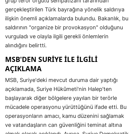
grup terör örgütü sempatizanı tarafından
gerçekleştirilen Türk bayrağına yönelik saldırıya
ilişkin önemli açıklamalarda bulundu. Bakanlık, bu
saldırının "organize bir provokasyon" olduğunu
vurguladı ve olayla ilgili gerekli önlemlerin
alındığını belirtti.
MSB'DEN SURIYE İLE İLGILI
AÇIKLAMA
MSB, Suriye'deki mevcut duruma dair yaptığı
açıklamada, Suriye Hükûmeti'nin Halep'ten
başlayarak diğer bölgelere yayılan bir terörle
mücadele operasyonu yürüttüğünü ifade etti. Bu
operasyonların amacı, kamu düzenini sağlamak
ve vatandaşların can güvenliğini teminat altına
almak olarak açıklandı. Ayrıca, Suriye Demokratik