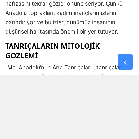
hafızasını tekrar gözler önüne seriyor. Çünkü
Anadolu toprakları, kadim inançların izlerini
barındırıyor ve bu izler, günümüz insanının
düşünsel haritasında önemli bir yer tutuyor.
TANRIÇALARIN MITOLOJIK
GÖZLEMI
"Ma: Anadolu’nun Ana Tanrıçaları", tanrıçaları
sadece mitolojik karakterler olarak görmemekte.
Kibele’nin sağladığı bereket, Artemis’in ışığı,
Demeter’in yeraltı ritüelleri ve Gaia’nın yerküresi
saran etkisi; bu kitabın çerçevesinde toplumların
ruhsal ve kültürel gelişimlerini şekillendiren
unsurlar olarak ele alınıyor. Bu yaklaşım,
okuyucuya Anadolu’nun derin köklerine dair çok