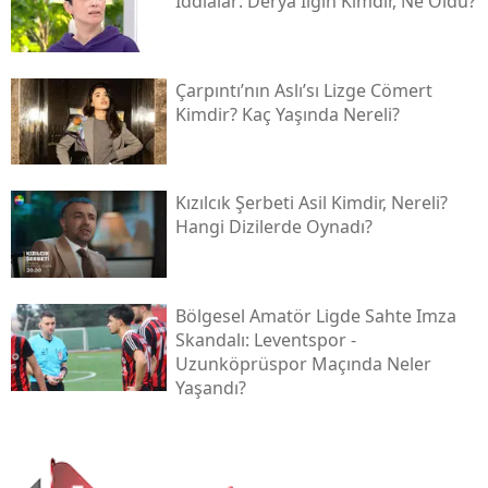
İddialar: Derya İlgin Kimdir, Ne Oldu?
Çarpıntı’nın Aslı’sı Lizge Cömert
Kimdir? Kaç Yaşında Nereli?
Kızılcık Şerbeti Asil Kimdir, Nereli?
Hangi Dizilerde Oynadı?
Bölgesel Amatör Ligde Sahte Imza
Skandalı: Leventspor -
Uzunköprüspor Maçında Neler
Yaşandı?