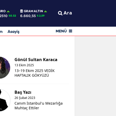
URO
GRAM ALTIN
Ara
2510
6.660,55
%0.32
% 2,59
am
Asayiş
MENÜ
Gönül Sultan Karaca
13 Ekim 2025
13–19 Ekim 2025 VEDİK
HAFTALIK GÖKYÜZÜ
Baş Yazı
26 Şubat 2023
Canım İstanbul'u Mezarlığa
Muhtaç Ettiler