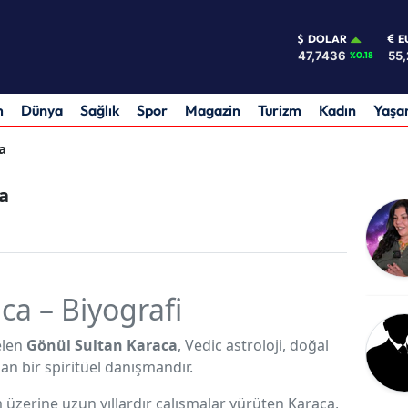
DOLAR
E
47,7436
55,
%0.18
m
Dünya
Sağlık
Spor
Magazin
Turizm
Kadın
Yaş
a
a
ca – Biyografi
elen
Gönül Sultan Karaca
, Vedic astroloji, doğal
an bir spiritüel danışmandır.
 üzerine uzun yıllardır çalışmalar yürüten Karaca,