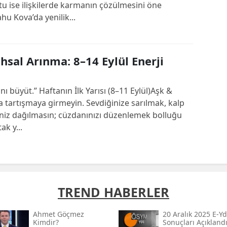
tu ise ilişkilerde karmanın çözülmesini öne
hu Kova’da yenilik...
sal Arınma: 8–14 Eylül Enerji
ını büyüt.” Haftanın İlk Yarısı (8–11 Eylül)Aşk &
zla tartışmaya girmeyin. Sevdiğinize sarılmak, kalp
iniz dağılmasın; cüzdanınızı düzenlemek bolluğu
ak y...
TREND HABERLER
Ahmet Göçmez
20 Aralık 2025 E-Yd
Kimdir?
Sonuçları Açıklandı