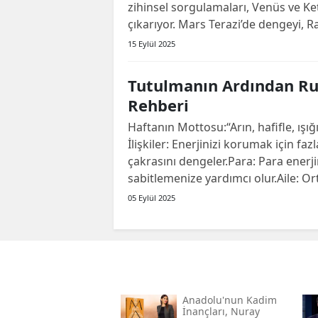
zihinsel sorgulamaları, Venüs ve Ke
çıkarıyor. Mars Terazi’de dengeyi, Ra
15 Eylül 2025
Tutulmanın Ardından Ruh
Rehberi
Haftanın Mottosu:“Arın, hafifle, ışığ
İlişkiler: Enerjinizi korumak için fa
çakrasını dengeler.Para: Para enerj
sabitlemenize yardımcı olur.Aile: Ort
05 Eylül 2025
Anadolu'nun Kadim
İnançları, Nuray