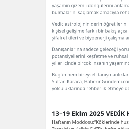
yaşamın gizemli döngülerini anlamak
bulmalarını sağlamak amacıyla rehb
Vedic astrolojinin derin öğretileri
kişisel gelişime farklı bir bakış aç
şifalı etkileri ve biyoenerji çalışmal
Danışanlarına sadece geleceği yoru
potansiyellerini keşfetme ve ruhsa
yıllar içinde birçok insanın yaşamın
Bugün hem bireysel danışmanlıkları 
Sultan Karaca, HaberinGündemi.com’
yolculuklarında rehberlik etmeye d
13–19 Ekim 2025 VEDİK
Haftanın Moddosu:“Köklerinde huzur v
Terazisi ve Kalbin Evi”Bu hafta gök