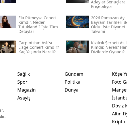
Adaylar Sonuçlara
Erişebiliyor
Ela Rümeysa Cebeci
2026 Ramazan Ayı 
Kimdir, Neden
Bayram Tarihleri Be
Tutuklandı? İşte Tüm
Oldu: İşte Diyanet
Detaylar
Takvimi
Çarpıntı’nın Aslı’sı
Kızılcık Şerbeti Asil
Lizge Cömert Kimdir?
Kimdir, Nereli? Ha
Kaç Yaşında Nereli?
Dizilerde Oynadı?
Sağlık
Gündem
Köşe Y
Spor
Politika
Foto Ga
Magazin
Dünya
Manşet
Asayiş
İstanb
Döviz K
er,
Altın Fi
dır.
Kripto 