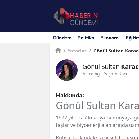
Gündem
Politika
Ekonomi
Eğiti
/
Yazarlar
/
Gönül Sultan Karac
Gönül Sultan
Karac
Astrolog - Yaşam Koçu
Hakkında:
Gönül Sultan Kara
1972 yılında Almanya’da dünyaya g
taşlar ve biyoenerji alanlarında uzm
Ruhsal farkındalık ve içsel dönüşüm