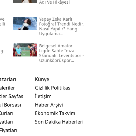
Adı Ve Hikâyesi
Ve
Yapay Zeka Karlı
lli
Fotoğraf Trendi Nedir,
Nasıl Yapılır? Hangi
Uygulama
Kullanılıyor? İşte
Adım Adım Rehber
Bölgesel Amatör
ngi
Ligde Sahte Imza
Skandalı: Leventspor -
Uzunköprüspor
Maçında Neler
Yaşandı?
azarları
Künye
leriler
Gizlilik Politikası
ler Sayfası
İletişim
ul Borsası
Haber Arşivi
urları
Ekonomik Takvim
yatları
Son Dakika Haberleri
Fiyatları