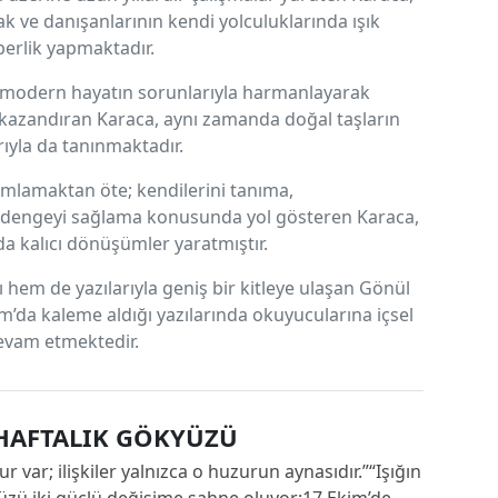
 ve danışanlarının kendi yolculuklarında ışık
erlik yapmaktadır.
ni modern hayatın sorunlarıyla harmanlayarak
ısı kazandıran Karaca, aynı zamanda doğal taşların
arıyla da tanınmaktadır.
mlamaktan öte; kendilerini tanıma,
l dengeyi sağlama konusunda yol gösteren Karaca,
da kalıcı dönüşümler yaratmıştır.
hem de yazılarıyla geniş bir kitleye ulaşan Gönül
da kaleme aldığı yazılarında okuyucularına içsel
evam etmektedir.
 HAFTALIK GÖKYÜZÜ
ar; ilişkiler yalnızca o huzurun aynasıdır.”“Işığın
yüzü iki güçlü değişime sahne oluyor:17 Ekim’de