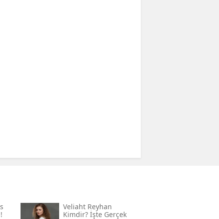
s
Veliaht Reyhan
!
Kimdir? İşte Gerçek