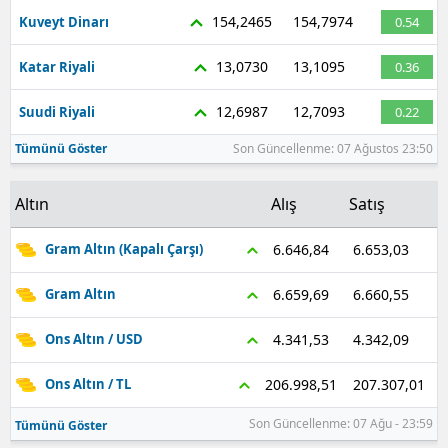
154,2465
154,7974
Kuveyt Dinarı
0.54
13,0730
13,1095
Katar Riyali
0.36
12,6987
12,7093
Suudi Riyali
0.22
Tümünü Göster
Son Güncellenme: 07 Ağustos 23:50
Altın
Alış
Satış
6.653,03
6.646,84
Gram Altın (Kapalı Çarşı)
6.660,55
6.659,69
Gram Altın
4.342,09
4.341,53
Ons Altın / USD
207.307,01
206.998,51
Ons Altın / TL
Son Güncellenme: 07 Ağu - 23:59
Tümünü Göster