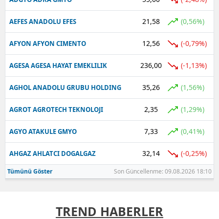
21,58
(0,56%)
AEFES ANADOLU EFES
12,56
(-0,79%)
AFYON AFYON CIMENTO
236,00
(-1,13%)
AGESA AGESA HAYAT EMEKLILIK
35,26
(1,56%)
AGHOL ANADOLU GRUBU HOLDING
2,35
(1,29%)
AGROT AGROTECH TEKNOLOJI
7,33
(0,41%)
AGYO ATAKULE GMYO
32,14
(-0,25%)
AHGAZ AHLATCI DOGALGAZ
Tümünü Göster
Son Güncellenme: 09.08.2026 18:10
TREND HABERLER