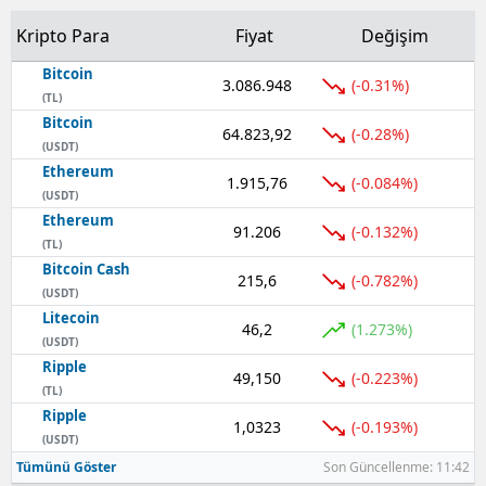
Kripto Para
Fiyat
Değişim
Bitcoin
3.086.948
(-0.31%)
(TL)
Bitcoin
64.823,92
(-0.28%)
(USDT)
Ethereum
1.915,76
(-0.084%)
(USDT)
Ethereum
91.206
(-0.132%)
(TL)
Bitcoin Cash
215,6
(-0.782%)
(USDT)
Litecoin
46,2
(1.273%)
(USDT)
Ripple
49,150
(-0.223%)
(TL)
Ripple
1,0323
(-0.193%)
(USDT)
Tümünü Göster
Son Güncellenme: 11:42