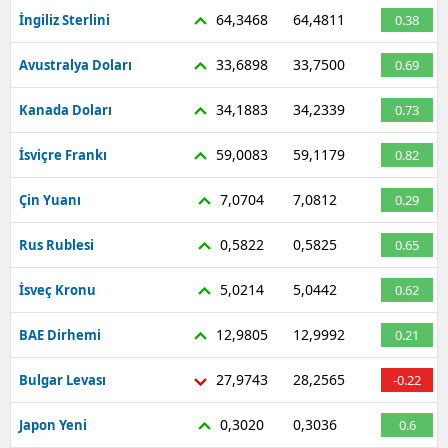
64,3468
64,4811
İngiliz Sterlini
0.38
33,6898
33,7500
Avustralya Doları
0.69
34,1883
34,2339
Kanada Doları
0.73
59,0083
59,1179
İsviçre Frankı
0.82
7,0704
7,0812
Çin Yuanı
0.29
0,5822
0,5825
Rus Rublesi
0.65
5,0214
5,0442
İsveç Kronu
0.62
12,9805
12,9992
BAE Dirhemi
0.21
27,9743
28,2565
Bulgar Levası
-0.22
0,3020
0,3036
Japon Yeni
0.6