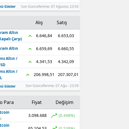
ü Göster
Son Güncellenme: 07 Ağustos 23:50
Alış
Satış
ram Altın
6.653,03
6.646,84
Kapalı Çarşı)
6.660,55
6.659,69
ram Altın
ns Altın /
4.342,09
4.341,53
USD
ns Altın /
207.307,01
206.998,51
L
Son Güncellenme: 07 Ağu - 23:59
ü Göster
to Para
Fiyat
Değişim
tcoin
3.098.688
(0.448%)
)
tcoin
65.104,53
(0.538%)