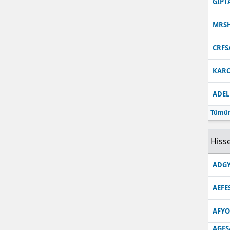
GIPT
MRS
CRFS
KARC
ADEL
Tümün
Hisse
ADGY
AEFE
AFYO
AGES