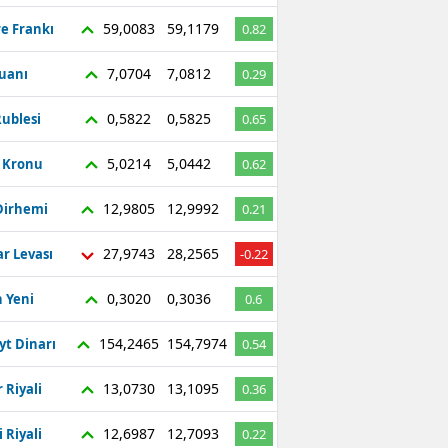
59,0083
59,1179
re Frankı
0.82
7,0704
7,0812
Yuanı
0.29
0,5822
0,5825
ublesi
0.65
5,0214
5,0442
ç Kronu
0.62
12,9805
12,9992
Dirhemi
0.21
27,9743
28,2565
r Levası
-0.22
0,3020
0,3036
 Yeni
0.6
154,2465
154,7974
yt Dinarı
0.54
13,0730
13,1095
 Riyali
0.36
12,6987
12,7093
 Riyali
0.22