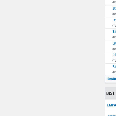
(U
E
(U
E
(TL
Bi
(U
Li
(U
Ri
(TL
Ri
(U
Tümün
BIST 
EMPA