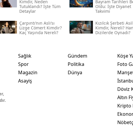
Kimdir, Neden
Bayram Tarihleri Be
Tutuklandı? İşte Tüm
Oldu: İşte Diyanet
Detaylar
Takvimi
Çarpıntı’nın Aslı’sı
Kızılcık Şerbeti Asil
Lizge Cömert Kimdir?
Kimdir, Nereli? Ha
Kaç Yaşında Nereli?
Dizilerde Oynadı?
Sağlık
Gündem
Köşe Y
Spor
Politika
Foto Ga
Magazin
Dünya
Manşet
Asayiş
İstanb
Döviz K
er,
Altın Fi
dır.
Kripto 
Ekono
Nöbetç