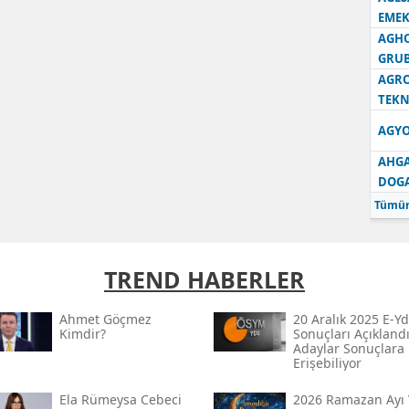
EMEK
AGH
GRU
AGRO
TEKN
AGYO
AHGA
DOG
Tümün
TREND HABERLER
Ahmet Göçmez
20 Aralık 2025 E-Yd
Kimdir?
Sonuçları Açıklandı
Adaylar Sonuçlara
Erişebiliyor
Ela Rümeysa Cebeci
2026 Ramazan Ayı 