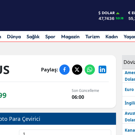
DOLAR
E
47,7436
55,
%0.18
m
Dünya
Sağlık
Spor
Magazin
Turizm
Kadın
Yaş
Dövi
US
Paylaş:
Amer
Dolar
Euro
Son Güncelleme
99
06:00
İngili
Avus
pto Para Çevirici
Dolar
Kana