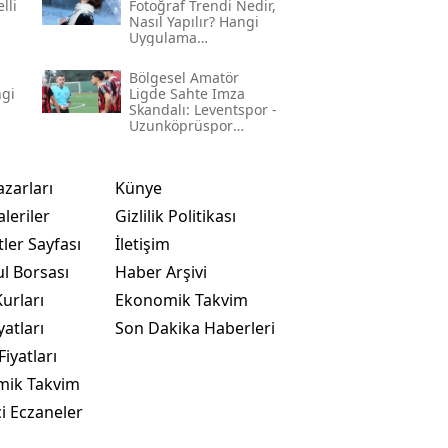
lli
Fotoğraf Trendi Nedir,
Nasıl Yapılır? Hangi
Uygulama
Kullanılıyor? İşte
Adım Adım Rehber
Bölgesel Amatör
ngi
Ligde Sahte Imza
Skandalı: Leventspor -
Uzunköprüspor
Maçında Neler
Yaşandı?
azarları
Künye
leriler
Gizlilik Politikası
ler Sayfası
İletişim
ul Borsası
Haber Arşivi
urları
Ekonomik Takvim
yatları
Son Dakika Haberleri
Fiyatları
mik Takvim
i Eczaneler