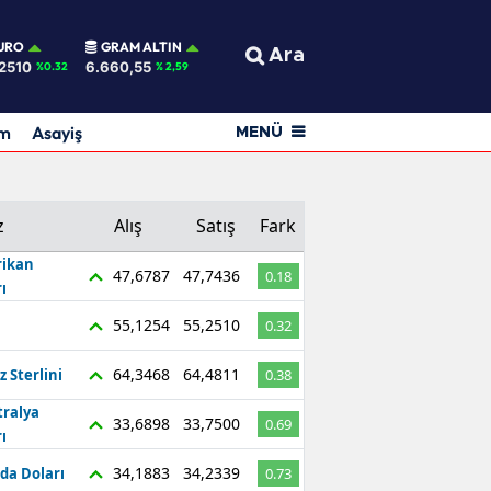
URO
GRAM ALTIN
Ara
2510
6.660,55
%0.32
% 2,59
am
Asayiş
MENÜ
z
Alış
Satış
Fark
ikan
47,6787
47,7436
0.18
ı
55,1254
55,2510
0.32
64,3468
64,4811
z Sterlini
0.38
tralya
33,6898
33,7500
0.69
ı
34,1883
34,2339
da Doları
0.73