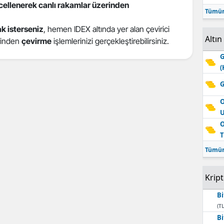
ncellenerek canlı rakamlar üzerinden
Tümün
k isterseniz
, hemen IDEX altında yer alan çevirici
Altın
erinden
çevirme
işlemlerinizi gerçekleştirebilirsiniz.
G
(
G
O
O
T
Tümün
Krip
Bi
(TL
Bi