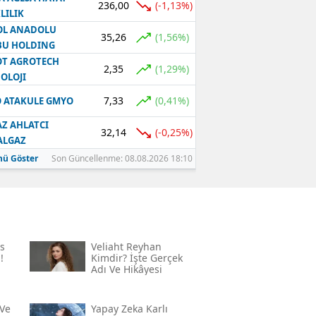
236,00
(-1,13%)
LILIK
OL ANADOLU
35,26
(1,56%)
BU HOLDING
T AGROTECH
2,35
(1,29%)
OLOJI
7,33
(0,41%)
 ATAKULE GMYO
Z AHLATCI
32,14
(-0,25%)
ALGAZ
ü Göster
Son Güncellenme: 08.08.2026 18:10
s
Veliaht Reyhan
!
Kimdir? İşte Gerçek
Adı Ve Hikâyesi
Ve
Yapay Zeka Karlı