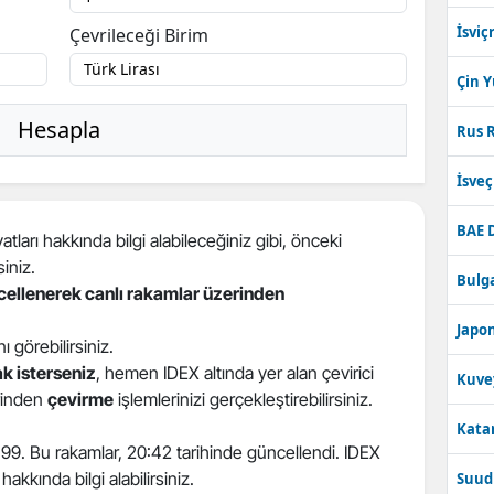
İsviç
Çevrileceği Birim
Çin 
Hesapla
Rus R
İsve
BAE 
tları hakkında bilgi alabileceğiniz gibi, önceki
siniz.
Bulga
ncellenerek canlı rakamlar üzerinden
Japon
ını görebilirsiniz.
k isterseniz
, hemen IDEX altında yer alan çevirici
Kuve
erinden
çevirme
işlemlerinizi gerçekleştirebilirsiniz.
Katar
0199. Bu rakamlar, 20:42 tarihinde güncellendi. IDEX
hakkında bilgi alabilirsiniz.
Suudi