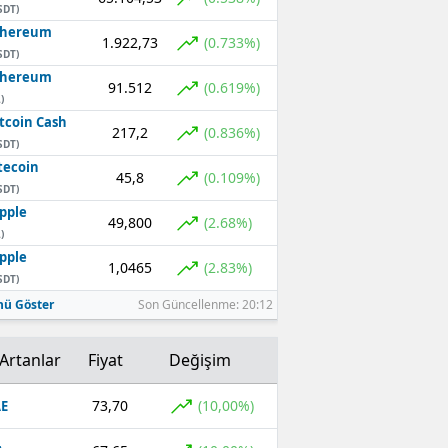
SDT)
thereum
1.922,73
(0.733%)
SDT)
thereum
91.512
(0.619%)
)
tcoin Cash
217,2
(0.836%)
SDT)
tecoin
45,8
(0.109%)
SDT)
pple
49,800
(2.68%)
)
pple
1,0465
(2.83%)
SDT)
ü Göster
Son Güncellenme: 20:12
Artanlar
Fiyat
Değişim
73,70
(10,00%)
E