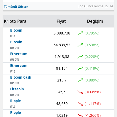
Son Güncellenme: 22:14
Tümünü Göster
Kripto Para
Fiyat
Değişim
Bitcoin
3.088.738
(0.795%)
(TL)
Bitcoin
64.839,52
(0.598%)
(USDT)
Ethereum
1.913,38
(0.228%)
(USDT)
Ethereum
91.154
(0.419%)
(TL)
Bitcoin Cash
215,7
(0.889%)
(USDT)
Litecoin
45,5
(-0.066%)
(USDT)
Ripple
48,680
(-1.117%)
(TL)
Ripple
1,0219
(-1.266%)