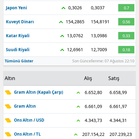
0,3026
0,3037
Japon Yeni
0.7
154,2865
154,8191
Kuveyt Dinarı
0.56
13,0762
13,0986
Katar Riyali
0.33
12,6961
12,7009
Suudi Riyali
0.18
Tümünü Göster
Son Güncellenme: 07 Ağustos 22:10
Altın
Alış
Satış
6.658,99
6.652,80
Gram Altın (Kapalı Çarşı)
6.661,97
6.661,09
Gram Altın
4.344,31
4.343,73
Ons Altın / USD
207.239,23
207.154,22
Ons Altın / TL