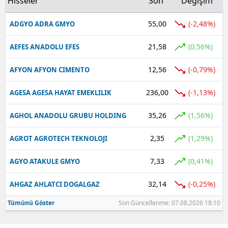
Hisseler
Son
Değişim
55,00
(-2,48%)
ADGYO ADRA GMYO
21,58
(0,56%)
AEFES ANADOLU EFES
12,56
(-0,79%)
AFYON AFYON CIMENTO
236,00
(-1,13%)
AGESA AGESA HAYAT EMEKLILIK
35,26
(1,56%)
AGHOL ANADOLU GRUBU HOLDING
2,35
(1,29%)
AGROT AGROTECH TEKNOLOJI
7,33
(0,41%)
AGYO ATAKULE GMYO
32,14
(-0,25%)
AHGAZ AHLATCI DOGALGAZ
Tümünü Göster
Son Güncellenme: 07.08.2026 18:10