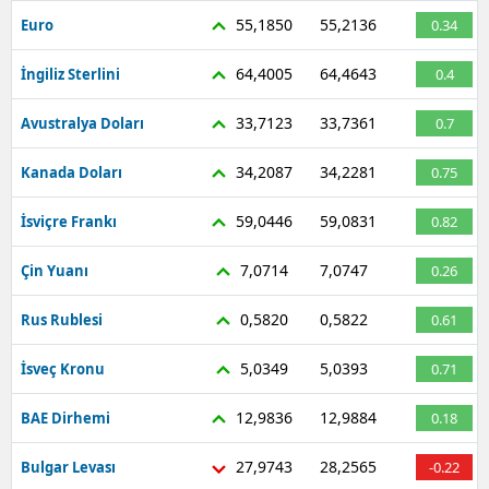
55,1850
55,2136
Euro
0.34
64,4005
64,4643
İngiliz Sterlini
0.4
33,7123
33,7361
Avustralya Doları
0.7
34,2087
34,2281
Kanada Doları
0.75
59,0446
59,0831
İsviçre Frankı
0.82
7,0714
7,0747
Çin Yuanı
0.26
0,5820
0,5822
Rus Rublesi
0.61
5,0349
5,0393
İsveç Kronu
0.71
12,9836
12,9884
BAE Dirhemi
0.18
27,9743
28,2565
Bulgar Levası
-0.22