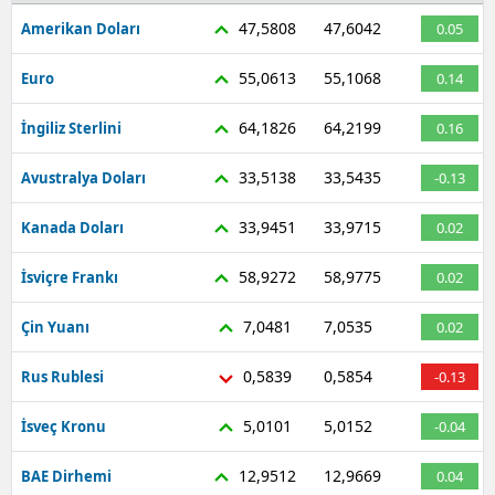
47,5808
47,6042
Amerikan Doları
0.05
55,0613
55,1068
Euro
0.14
64,1826
64,2199
İngiliz Sterlini
0.16
33,5138
33,5435
Avustralya Doları
-0.13
33,9451
33,9715
Kanada Doları
0.02
58,9272
58,9775
İsviçre Frankı
0.02
7,0481
7,0535
Çin Yuanı
0.02
0,5839
0,5854
Rus Rublesi
-0.13
5,0101
5,0152
İsveç Kronu
-0.04
12,9512
12,9669
BAE Dirhemi
0.04