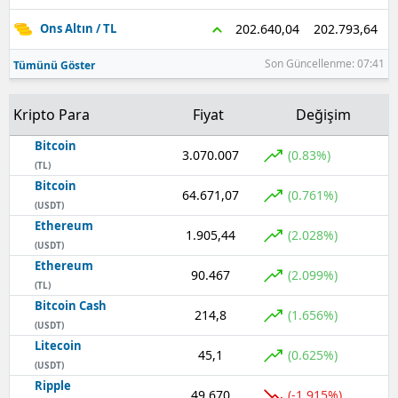
202.793,64
202.640,04
Ons Altın / TL
Son Güncellenme: 07:41
Tümünü Göster
Kripto Para
Fiyat
Değişim
Bitcoin
3.070.007
(0.83%)
(TL)
Bitcoin
64.671,07
(0.761%)
(USDT)
Ethereum
1.905,44
(2.028%)
(USDT)
Ethereum
90.467
(2.099%)
(TL)
Bitcoin Cash
214,8
(1.656%)
(USDT)
Litecoin
45,1
(0.625%)
(USDT)
Ripple
49,670
(-1.915%)