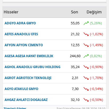
Hisseler
Son
Değişim
55,05
(5,26%)
ADGYO ADRA GMYO
21,32
(-1,02%)
AEFES ANADOLU EFES
12,55
(-1,49%)
AFYON AFYON CIMENTO
244,60
(0,82%)
AGESA AGESA HAYAT EMEKLILIK
35,24
(-0,90%)
AGHOL ANADOLU GRUBU HOLDING
2,31
(-1,70%)
AGROT AGROTECH TEKNOLOJI
7,30
(-0,54%)
AGYO ATAKULE GMYO
32,10
(-0,50%)
AHGAZ AHLATCI DOGALGAZ
Tümünü Göster
Son Güncellenme: 06.08.2026 18:10