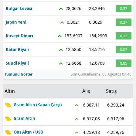
28,0626
28,2946
Bulgar Levası
0.37
0,3021
0,3029
Japon Yeni
0.27
153,6907
154,2903
Kuveyt Dinarı
0.12
12,5850
13,5216
Katar Riyali
0.03
12,6668
12,6768
Suudi Riyali
0.05
Tümünü Göster
Son Güncellenme: 06 Ağustos 07:40
Altın
Alış
Satış
6.393,24
6.387,11
Gram Altın (Kapalı Çarşı)
6.517,96
6.517,08
Gram Altın
4.259,76
4.259,18
Ons Altın / USD