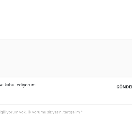
e kabul ediyorum
GÖNDE
 ilgili yorum yok, ilk yorumu siz yazın, tartışalım *