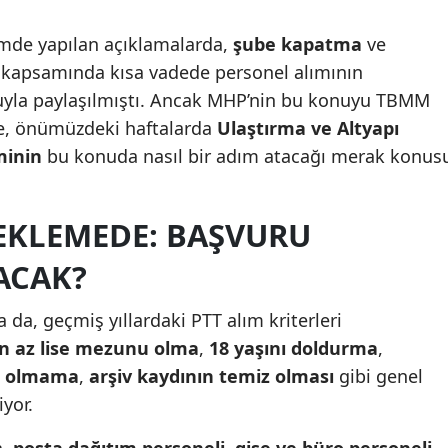
mde yapılan açıklamalarda,
şube kapatma
ve
kapsamında kısa vadede personel alımının
uyla paylaşılmıştı. Ancak MHP’nin bu konuyu TBMM
te, önümüzdeki haftalarda
Ulaştırma ve Altyapı
minin
bu konuda nasıl bir adım atacağı merak konus
EKLEMEDE: BAŞVURU
ACAK?
 da, geçmiş yıllardaki PTT alım kriterleri
n az lise mezunu olma
,
18 yaşını doldurma
,
m olmama
,
arşiv kaydının temiz olması
gibi genel
iyor.
a,
posta dağıtım personeli
,
gişe ve büro personeli
,