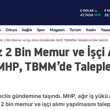
DOLAR
E
47,7436
55,
%0.18
m
Dünya
Sağlık
Spor
Magazin
Turizm
Kadın
Yaş
 Az 2 Bin Memur ve İşçi Alımı Gündemde: MHP, TBMM’de Taleplerini Dile Getirdi
 2 Bin Memur ve İşçi 
HP, TBMM’de Talepler
clis gündemine taşındı. MHP, ağır iş yükü a
2 bin memur ve işçi alımı yapılmasını talep