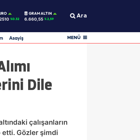
URO
GRAM ALTIN
Ara
2510
6.660,55
%0.32
% 2,59
am
Asayiş
MENÜ
Alımı
ini Dile
ltındaki çalışanların
 etti. Gözler şimdi