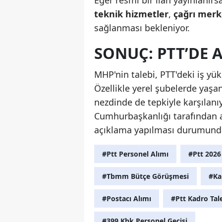
teknik hizmetler
,
çağrı merke
sağlanması bekleniyor.
SONUÇ: PTT’DE 
MHP'nin talebi, PTT'deki iş yü
Özellikle yerel şubelerde yaşa
nezdinde de tepkiyle karşılanı
Cumhurbaşkanlığı tarafından a
açıklama yapılması durumunda 
#Ptt Personel Alımı
#Ptt 202
#Tbmm Bütçe Görüşmesi
#Ka
#Postacı Alımı
#Ptt Kadro Tal
#399 Khk Personel Geçişi