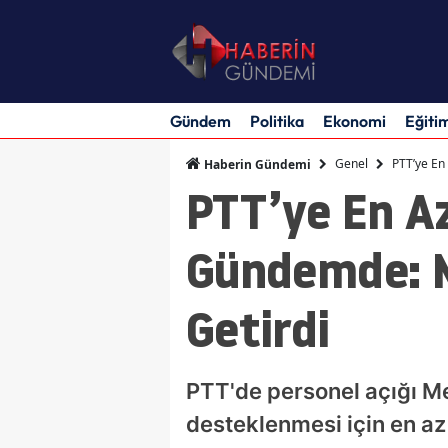
Gündem
Politika
Ekonomi
Eğiti
Genel
PTT’ye En
Haberin Gündemi
PTT’ye En Az
Gündemde: M
Getirdi
PTT'de personel açığı Me
desteklenmesi için en az 