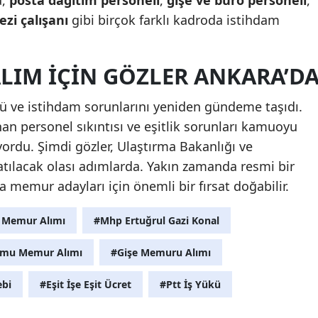
zi çalışanı
gibi birçok farklı kadroda istihdam
ALIM İÇIN GÖZLER ANKARA’D
kü ve istihdam sorunlarını yeniden gündeme taşıdı.
nan personel sıkıntısı ve eşitlik sorunları kamuoyu
yordu. Şimdi gözler, Ulaştırma Bakanlığı ve
tılacak olası adımlarda. Yakın zamanda resmi bir
memur adayları için önemli bir fırsat doğabilir.
6 Memur Alımı
#Mhp Ertuğrul Gazi Konal
mu Memur Alımı
#Gişe Memuru Alımı
ebi
#Eşit İşe Eşit Ücret
#Ptt İş Yükü