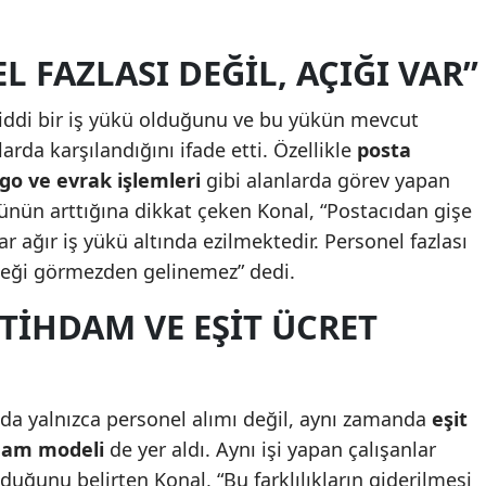
L FAZLASI DEĞIL, AÇIĞI VAR”
iddi bir iş yükü olduğunu ve bu yükün mevcut
arda karşılandığını ifade etti. Özellikle
posta
rgo ve evrak işlemleri
gibi alanlarda görev yapan
ünün arttığına dikkat çeken Konal, “Postacıdan gişe
ağır iş yükü altında ezilmektedir. Personel fazlası
çeği görmezden gelinemez” dedi.
İSTIHDAM VE EŞIT ÜCRET
ında yalnızca personel alımı değil, aynı zamanda
eşit
hdam modeli
de yer aldı. Aynı işi yapan çalışanlar
duğunu belirten Konal, “Bu farklılıkların giderilmesi