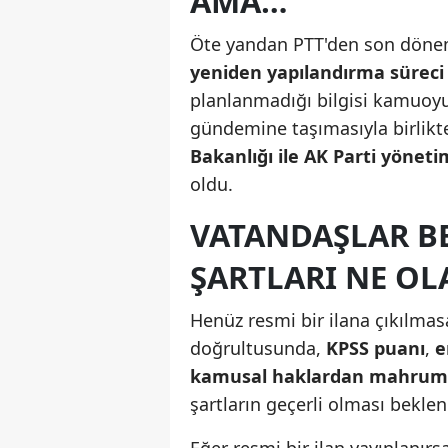
AMA…
Öte yandan PTT'den son döne
yeniden yapılandırma süreci
planlanmadığı bilgisi kamuoy
gündemine taşımasıyla birlik
Bakanlığı ile AK Parti yöneti
oldu.
VATANDAŞLAR B
ŞARTLARI NE OL
Henüz resmi bir ilana çıkılmasa
doğrultusunda,
KPSS puanı
,
e
kamusal haklardan mahru
şartların geçerli olması beklen
Eğer resmi bir ilan yayınlanırs