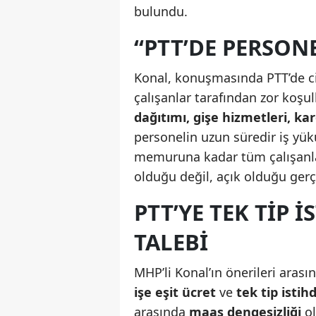
bulundu.
“PTT’DE PERSONE
Konal, konuşmasında PTT’de c
çalışanlar tarafından zor koşull
dağıtımı, gişe hizmetleri, ka
personelin uzun süredir iş yük
memuruna kadar tüm çalışanlar 
olduğu değil, açık olduğu ger
PTT’YE TEK TIP 
TALEBI
MHP’li Konal’ın önerileri aras
işe eşit ücret
ve
tek tip isti
arasında
maaş dengesizliği
ol