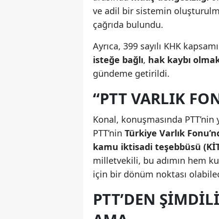
ve adil bir sistemin oluşturulm
çağrıda bulundu.
Ayrıca, 399 sayılı KHK kapsam
isteğe bağlı
,
hak kaybı olmak
gündeme getirildi.
“PTT VARLIK FO
Konal, konuşmasında PTT’nin y
PTT’nin
Türkiye Varlık Fonu’n
kamu iktisadi teşebbüsü (KİT
milletvekili, bu adımın hem k
için bir dönüm noktası olabilec
PTT’DEN ŞIMDIL