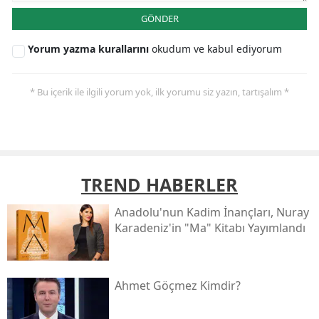
GÖNDER
Yorum yazma kurallarını
okudum ve kabul ediyorum
* Bu içerik ile ilgili yorum yok, ilk yorumu siz yazın, tartışalım *
TREND HABERLER
Anadolu'nun Kadim İnançları, Nuray
Karadeniz'in "ma" Kitabı Yayımlandı
Ahmet Göçmez Kimdir?