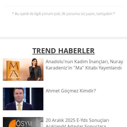
* Bu içerik ile ilgili yorum yok, ilk yorumu siz yazın, tartışalım *
TREND HABERLER
Anadolu'nun Kadim İnançları, Nuray
Karadeniz'in "ma" Kitabı Yayımlandı
Ahmet Göçmez Kimdir?
20 Aralık 2025 E-Yds Sonuçları
Açıklandı! Adaylar Sonuçlara