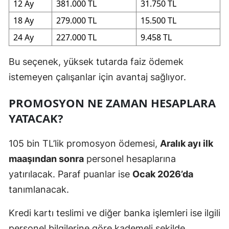
12 Ay
381.000 TL
31.750 TL
18 Ay
279.000 TL
15.500 TL
24 Ay
227.000 TL
9.458 TL
Bu seçenek, yüksek tutarda faiz ödemek
istemeyen çalışanlar için avantaj sağlıyor.
PROMOSYON NE ZAMAN HESAPLARA
YATACAK?
105 bin TL’lik promosyon ödemesi,
Aralık ayı ilk
maaşından sonra
personel hesaplarına
yatırılacak. Paraf puanlar ise
Ocak 2026’da
tanımlanacak.
Kredi kartı teslimi ve diğer banka işlemleri ise ilgili
personel bilgilerine göre kademeli şekilde