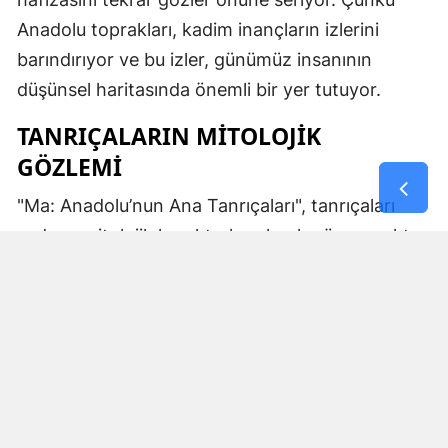
Anadolu toprakları, kadim inançların izlerini
barındırıyor ve bu izler, günümüz insanının
düşünsel haritasında önemli bir yer tutuyor.
TANRIÇALARIN MITOLOJIK
GÖZLEMI
"Ma: Anadolu’nun Ana Tanrıçaları", tanrıçaları
sadece mitolojik karakterler olarak görmemekte.
Kibele’nin sağladığı bereket, Artemis’in ışığı,
Demeter’in yeraltı ritüelleri ve Gaia’nın yerküresi
saran etkisi; bu kitabın çerçevesinde toplumların
ruhsal ve kültürel gelişimlerini şekillendiren
unsurlar olarak ele alınıyor. Bu yaklaşım,
okuyucuya Anadolu’nun derin köklerine dair çok
yönlü bir bakış açısı kazandırıyor ve bu