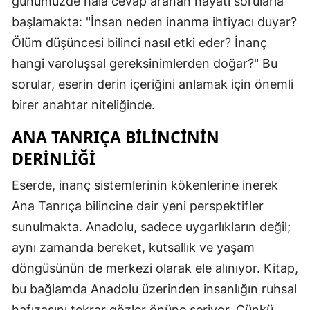
günümüzde hala cevap aranan hayati sorularla
başlamakta: "İnsan neden inanma ihtiyacı duyar?
Ölüm düşüncesi bilinci nasıl etki eder? İnanç
hangi varoluşsal gereksinimlerden doğar?" Bu
sorular, eserin derin içeriğini anlamak için önemli
birer anahtar niteliğinde.
ANA TANRIÇA BILINCININ
DERINLIĞI
Eserde, inanç sistemlerinin kökenlerine inerek
Ana Tanrıça bilincine dair yeni perspektifler
sunulmakta. Anadolu, sadece uygarlıkların değil;
aynı zamanda bereket, kutsallık ve yaşam
döngüsünün de merkezi olarak ele alınıyor. Kitap,
bu bağlamda Anadolu üzerinden insanlığın ruhsal
hafızasını tekrar gözler önüne seriyor. Çünkü