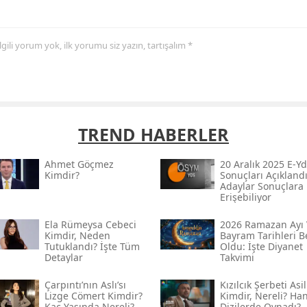
 ilgili yorum yok, ilk yorumu siz yazın, tartışalım *
TREND HABERLER
Ahmet Göçmez
20 Aralık 2025 E-Yd
Kimdir?
Sonuçları Açıklandı
Adaylar Sonuçlara
Erişebiliyor
Ela Rümeysa Cebeci
2026 Ramazan Ayı 
Kimdir, Neden
Bayram Tarihleri Be
Tutuklandı? İşte Tüm
Oldu: İşte Diyanet
Detaylar
Takvimi
Çarpıntı’nın Aslı’sı
Kızılcık Şerbeti Asil
Lizge Cömert Kimdir?
Kimdir, Nereli? Ha
Kaç Yaşında Nereli?
Dizilerde Oynadı?