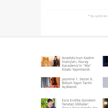
* Bu içerik ile
Anadolu'nun Kadim
İnançları, Nuray
Karadeniz'in "ma"
Kitabı Yayımlandı
Jasmine 1. Sezon 6.
Bölüm Yayın Tarihi
Açıklandı
Esra Erol’da Gündem
Yaratan İddialar:
Derya İlgin Kimdir, Ne