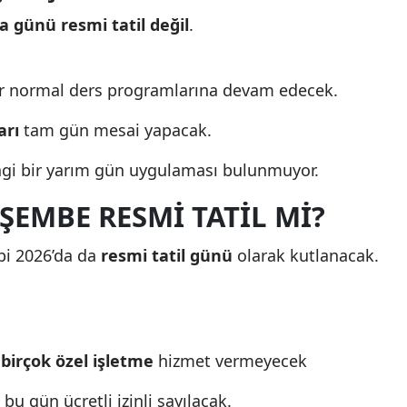
a günü resmi tatil değil
.
er normal ders programlarına devam edecek.
arı
tam gün mesai yapacak.
angi bir yarım gün uygulaması bulunmuyor.
ŞEMBE RESMI TATIL MI?
ibi 2026’da da
resmi tatil günü
olarak kutlanacak.
 birçok özel işletme
hizmet vermeyecek
bu gün ücretli izinli sayılacak.