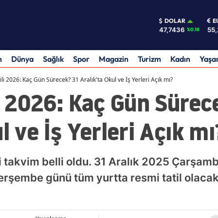
DOLAR
E
47,7436
55,
%0.18
m
Dünya
Sağlık
Spor
Magazin
Turizm
Kadın
Yaş
tili 2026: Kaç Gün Sürecek? 31 Aralık'ta Okul ve İş Yerleri Açık mı?
li 2026: Kaç Gün Sürec
l ve İş Yerleri Açık mı
ili takvim belli oldu. 31 Aralık 2025 Çarşam
rşembe günü tüm yurtta resmi tatil olacak. 