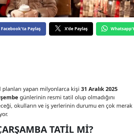
Facebook'ta Paylaş
X'de Paylaş
Whatsapp'
til planları yapan milyonlarca kişi
31 Aralık 2025
erşembe
günlerinin resmi tatil olup olmadığını
receği, okulların ve iş yerlerinin durumu en çok merak
yor.
 ÇARŞAMBA TATIL MI?