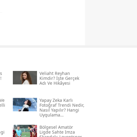
s
Veliaht Reyhan
!
Kimdir? İşte Gerçek
Adı Ve Hikâyesi
Ve
Yapay Zeka Karlı
lli
Fotoğraf Trendi Nedir,
Nasıl Yapılır? Hangi
Uygulama
Kullanılıyor? İşte
Adım Adım Rehber
Bölgesel Amatör
ngi
Ligde Sahte Imza
Skandalı: Leventspor -