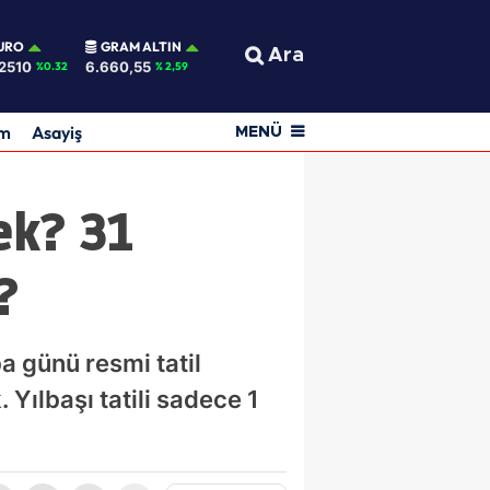
URO
GRAM ALTIN
Ara
2510
6.660,55
%0.32
% 2,59
am
Asayiş
MENÜ
ek? 31
?
ba günü resmi tatil
Yılbaşı tatili sadece 1