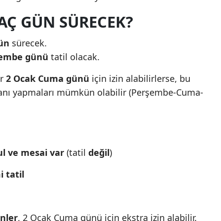
KAÇ GÜN SÜRECEK?
ün
sürecek.
şembe günü
tatil olacak.
er
2 Ocak Cuma günü
için izin alabilirlerse, bu
anı yapmaları mümkün olabilir (Perşembe-Cuma-
l ve mesai var
(tatil
değil
)
 tatil
enler
, 2 Ocak Cuma günü için ekstra izin alabilir.