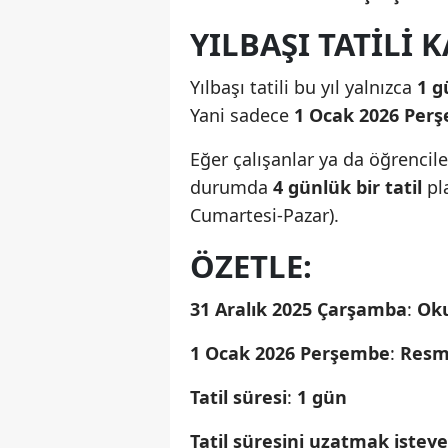
YILBAŞI TATILI 
Yılbaşı tatili bu yıl yalnızca
1 g
Yani sadece
1 Ocak 2026 Per
Eğer çalışanlar ya da öğrencil
durumda
4 günlük bir tatil
pl
Cumartesi-Pazar).
ÖZETLE:
31 Aralık 2025 Çarşamba
:
Oku
1 Ocak 2026 Perşembe
:
Resmi
Tatil süresi
:
1 gün
Tatil süresini uzatmak istey