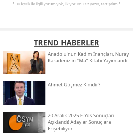
* Bu içerik ile ilgili yorum yok, ilk yorumu siz yazın, tartışalım *
TREND HABERLER
Anadolu'nun Kadim İnançları, Nuray
Karadeniz'in "ma" Kitabı Yayımlandı
Ahmet Göçmez Kimdir?
20 Aralık 2025 E-Yds Sonuçları
Açıklandı! Adaylar Sonuçlara
Erişebiliyor