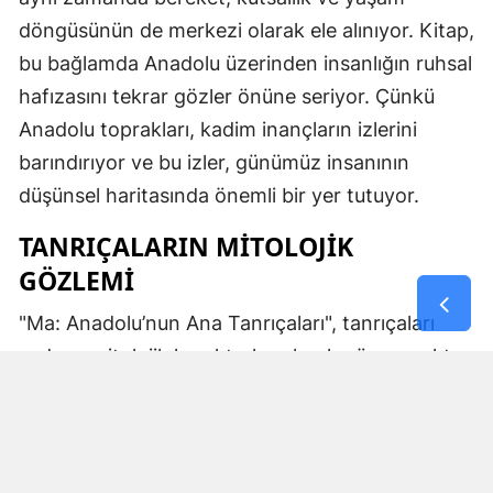
döngüsünün de merkezi olarak ele alınıyor. Kitap,
bu bağlamda Anadolu üzerinden insanlığın ruhsal
hafızasını tekrar gözler önüne seriyor. Çünkü
Anadolu toprakları, kadim inançların izlerini
barındırıyor ve bu izler, günümüz insanının
düşünsel haritasında önemli bir yer tutuyor.
TANRIÇALARIN MITOLOJIK
GÖZLEMI
"Ma: Anadolu’nun Ana Tanrıçaları", tanrıçaları
sadece mitolojik karakterler olarak görmemekte.
Kibele’nin sağladığı bereket, Artemis’in ışığı,
Demeter’in yeraltı ritüelleri ve Gaia’nın yerküresi
saran etkisi; bu kitabın çerçevesinde toplumların
ruhsal ve kültürel gelişimlerini şekillendiren