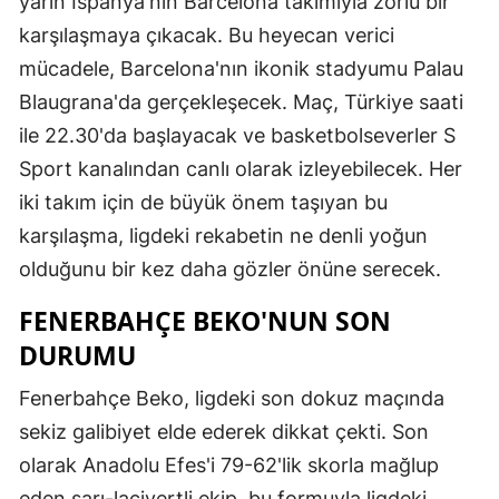
yarın İspanya'nın Barcelona takımıyla zorlu bir
karşılaşmaya çıkacak. Bu heyecan verici
mücadele, Barcelona'nın ikonik stadyumu Palau
Blaugrana'da gerçekleşecek. Maç, Türkiye saati
ile 22.30'da başlayacak ve basketbolseverler S
Sport kanalından canlı olarak izleyebilecek. Her
iki takım için de büyük önem taşıyan bu
karşılaşma, ligdeki rekabetin ne denli yoğun
olduğunu bir kez daha gözler önüne serecek.
FENERBAHÇE BEKO'NUN SON
DURUMU
Fenerbahçe Beko, ligdeki son dokuz maçında
sekiz galibiyet elde ederek dikkat çekti. Son
olarak Anadolu Efes'i 79-62'lik skorla mağlup
eden sarı-lacivertli ekip, bu formuyla ligdeki