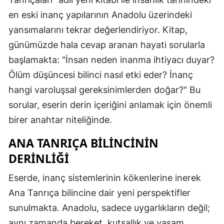
en eski inanç yapılarının Anadolu üzerindeki
yansımalarını tekrar değerlendiriyor. Kitap,
günümüzde hala cevap aranan hayati sorularla
başlamakta: "İnsan neden inanma ihtiyacı duyar?
Ölüm düşüncesi bilinci nasıl etki eder? İnanç
hangi varoluşsal gereksinimlerden doğar?" Bu
sorular, eserin derin içeriğini anlamak için önemli
birer anahtar niteliğinde.
ANA TANRIÇA BILINCININ
DERINLIĞI
Eserde, inanç sistemlerinin kökenlerine inerek
Ana Tanrıça bilincine dair yeni perspektifler
sunulmakta. Anadolu, sadece uygarlıkların değil;
aynı zamanda bereket, kutsallık ve yaşam