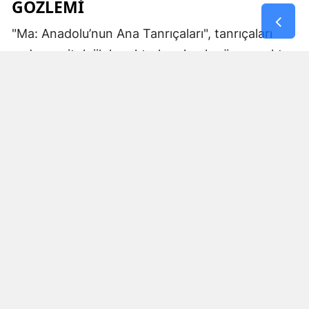
GÖZLEMI
"Ma: Anadolu’nun Ana Tanrıçaları", tanrıçaları
sadece mitolojik karakterler olarak görmemekte.
Kibele’nin sağladığı bereket, Artemis’in ışığı,
Demeter’in yeraltı ritüelleri ve Gaia’nın yerküresi
saran etkisi; bu kitabın çerçevesinde toplumların
ruhsal ve kültürel gelişimlerini şekillendiren
unsurlar olarak ele alınıyor. Bu yaklaşım,
okuyucuya Anadolu’nun derin köklerine dair çok
yönlü bir bakış açısı kazandırıyor ve bu
tanrıçaların ruhsal kodlarının nasıl evrildiğini
anlamalarına yardımcı oluyor.
MA KAVRAMI VE ANLAMI
Eser, okuyucuyu sonunda kadim dillerde "kadın"