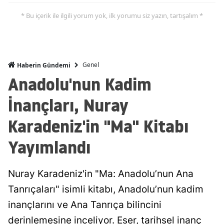
* Bu içerik ile ilgili yorum yok, ilk yorumu siz yazın, tartışalım *
Genel
Haberin Gündemi
Anadolu'nun Kadim
İnançları, Nuray
Karadeniz'in "Ma" Kitabı
Yayımlandı
Nuray Karadeniz'in "Ma: Anadolu’nun Ana
Tanrıçaları" isimli kitabı, Anadolu’nun kadim
inançlarını ve Ana Tanrıça bilincini
derinlemesine inceliyor. Eser, tarihsel inanç