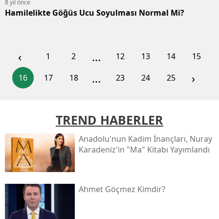
8 yıl önce
Hamilelikte Göğüs Ucu Soyulması Normal Mi?
‹
...
1
2
12
13
14
15
...
›
16
17
18
23
24
25
TREND HABERLER
Anadolu'nun Kadim İnançları, Nuray
Karadeniz'in "ma" Kitabı Yayımlandı
Ahmet Göçmez Kimdir?