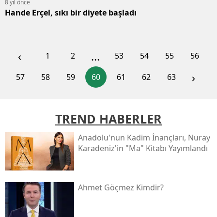
8 yıl önce
Hande Erçel, sıkı bir diyete başladı
‹
...
1
2
53
54
55
56
›
57
58
59
60
61
62
63
TREND HABERLER
Anadolu'nun Kadim İnançları, Nuray
Karadeniz'in "ma" Kitabı Yayımlandı
Ahmet Göçmez Kimdir?