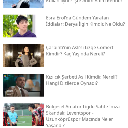
Kullanılıyor? İşte Adım Adım Rehber
Esra Erol’da Gündem Yaratan
İddialar: Derya İlgin Kimdir, Ne Oldu?
Çarpıntı’nın Aslı’sı Lizge Cömert
Kimdir? Kaç Yaşında Nereli?
Kızılcık Şerbeti Asil Kimdir, Nereli?
Hangi Dizilerde Oynadı?
Bölgesel Amatör Ligde Sahte Imza
Skandalı: Leventspor -
Uzunköprüspor Maçında Neler
Yaşandı?