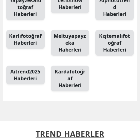
Yapayzekafo
Letıtsnow
Aıphototren
toğraf
Haberleri
d
Haberleri
Haberleri
Karlıfotoğraf
Meituyapayz
Kıştemalıfot
Haberleri
eka
oğraf
Haberleri
Haberleri
Aıtrend2025
Kardafotoğr
Haberleri
af
Haberleri
TREND HABERLER