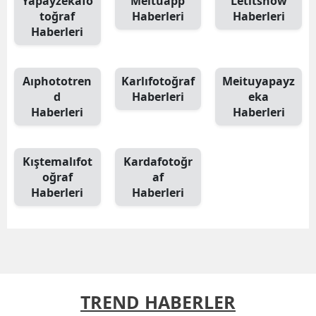
Yapayzekafo
Meituapp
Letıtsnow
toğraf
Haberleri
Haberleri
Haberleri
Aıphototren
Karlıfotoğraf
Meituyapayz
d
Haberleri
eka
Haberleri
Haberleri
Kıştemalıfot
Kardafotoğr
oğraf
af
Haberleri
Haberleri
TREND HABERLER