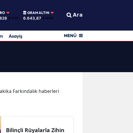
URO
GRAM ALTIN
Ara
1828
6.643,87
%-0.07
% -0,25
am
Asayiş
MENÜ
dakika Farkındalık haberleri
Bilinçli Rüyalarla Zihin