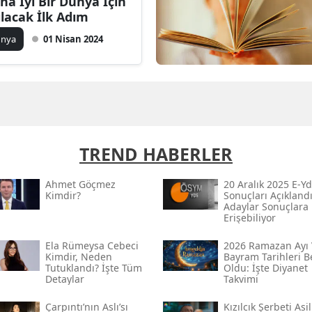
ha İyi Bir Dünya İçin
ılacak İlk Adım
ünya
01 Nisan 2024
TREND HABERLER
Ahmet Göçmez
20 Aralık 2025 E-Yd
Kimdir?
Sonuçları Açıklandı
Adaylar Sonuçlara
Erişebiliyor
Ela Rümeysa Cebeci
2026 Ramazan Ayı 
Kimdir, Neden
Bayram Tarihleri Be
Tutuklandı? İşte Tüm
Oldu: İşte Diyanet
Detaylar
Takvimi
Çarpıntı’nın Aslı’sı
Kızılcık Şerbeti Asil