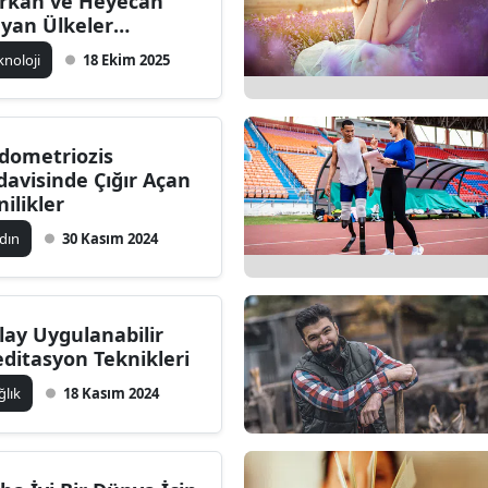
rkan ve Heyecan
yan Ülkeler
ıklandı: Türkiye'nin
knoloji
18 Ekim 2025
ası Şaşırttı
dometriozis
davisinde Çığır Açan
nilikler
dın
30 Kasım 2024
lay Uygulanabilir
ditasyon Teknikleri
ğlık
18 Kasım 2024