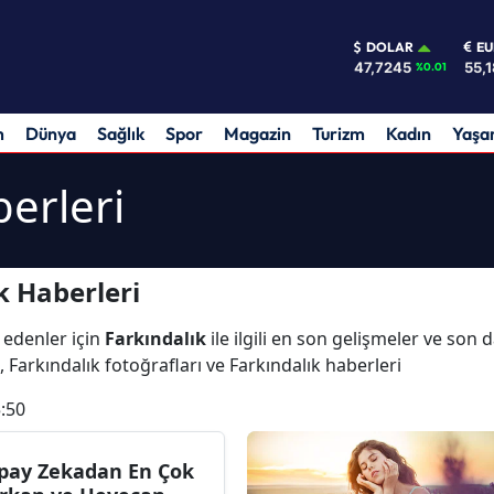
DOLAR
E
47,7245
55,
%0.01
m
Dünya
Sağlık
Spor
Magazin
Turizm
Kadın
Yaş
berleri
k Haberleri
 edenler için
Farkındalık
ile ilgili en son gelişmeler ve son 
, Farkındalık fotoğrafları ve Farkındalık haberleri
:50
pay Zekadan En Çok