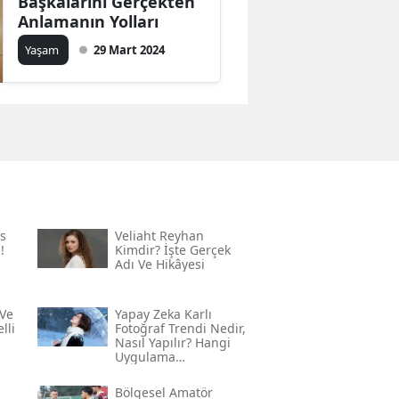
Başkalarını Gerçekten
Anlamanın Yolları
Yaşam
29 Mart 2024
s
Veliaht Reyhan
!
Kimdir? İşte Gerçek
Adı Ve Hikâyesi
Ve
Yapay Zeka Karlı
lli
Fotoğraf Trendi Nedir,
Nasıl Yapılır? Hangi
Uygulama
Kullanılıyor? İşte
Adım Adım Rehber
Bölgesel Amatör