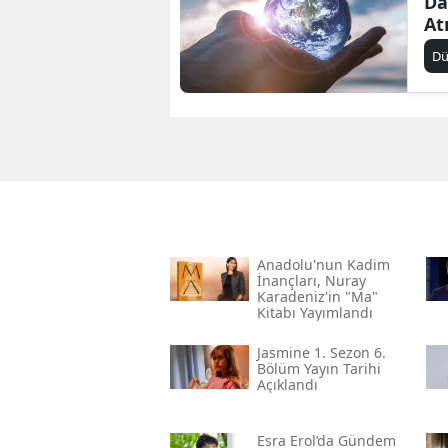
Da
At
D
Anadolu'nun Kadim
İnançları, Nuray
Karadeniz'in "ma"
Kitabı Yayımlandı
Jasmine 1. Sezon 6.
Bölüm Yayın Tarihi
Açıklandı
Esra Erol’da Gündem