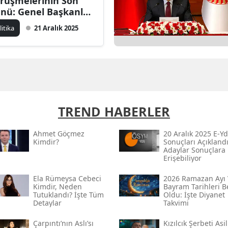
rüşmelerinin Son
nü: Genel Başkanlar
r Araya Geldi
litika
21 Aralık 2025
TREND HABERLER
Ahmet Göçmez
20 Aralık 2025 E-Yd
Kimdir?
Sonuçları Açıklandı
Adaylar Sonuçlara
Erişebiliyor
Ela Rümeysa Cebeci
2026 Ramazan Ayı 
Kimdir, Neden
Bayram Tarihleri Be
Tutuklandı? İşte Tüm
Oldu: İşte Diyanet
Detaylar
Takvimi
Çarpıntı’nın Aslı’sı
Kızılcık Şerbeti Asil