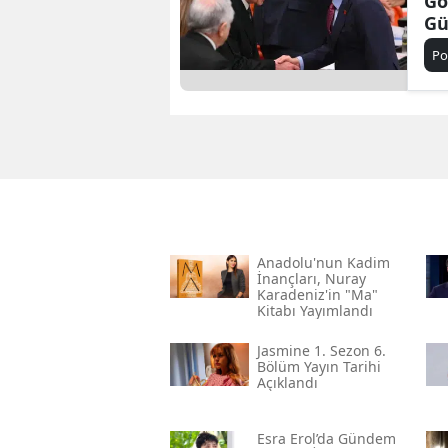
Gö
Gü
Bi
Po
Anadolu'nun Kadim
İnançları, Nuray
Karadeniz'in "ma"
Kitabı Yayımlandı
Jasmine 1. Sezon 6.
Bölüm Yayın Tarihi
Açıklandı
Esra Erol’da Gündem