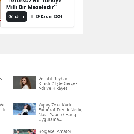
“Terörsüz Bir Türkiye
Milli Bir Meseledir”
Gündem
29 Kasım 2024
s
Veliaht Reyhan
!
Kimdir? İşte Gerçek
Adı Ve Hikâyesi
Ve
Yapay Zeka Karlı
lli
Fotoğraf Trendi Nedir,
Nasıl Yapılır? Hangi
Uygulama
Kullanılıyor? İşte
Adım Adım Rehber
Bölgesel Amatör