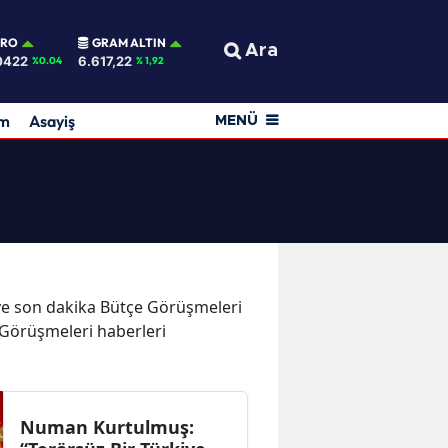
URO
GRAM ALTIN
Ara
0422
6.617,22
%0.04
% 1,92
am
Asayiş
MENÜ
r ve son dakika Bütçe Görüşmeleri
e Görüşmeleri haberleri
Numan Kurtulmuş: