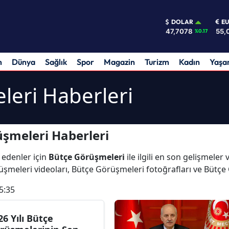
DOLAR
E
47,7078
55,
%0.17
m
Dünya
Sağlık
Spor
Magazin
Turizm
Kadın
Yaş
leri Haberleri
şmeleri Haberleri
 edenler için
Bütçe Görüşmeleri
ile ilgili en son gelişmele
üşmeleri videoları, Bütçe Görüşmeleri fotoğrafları ve Bütç
5:35
26 Yılı Bütçe