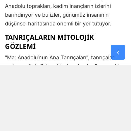
Anadolu toprakları, kadim inançların izlerini
barındırıyor ve bu izler, günümüz insanının
düşünsel haritasında önemli bir yer tutuyor.
TANRIÇALARIN MITOLOJIK
GÖZLEMI
"Ma: Anadolu’nun Ana Tanrıçaları", tanrıçaları
sadece mitolojik karakterler olarak görmemekte.
Kibele’nin sağladığı bereket, Artemis’in ışığı,
Demeter’in yeraltı ritüelleri ve Gaia’nın yerküresi
saran etkisi; bu kitabın çerçevesinde toplumların
ruhsal ve kültürel gelişimlerini şekillendiren
unsurlar olarak ele alınıyor. Bu yaklaşım,
okuyucuya Anadolu’nun derin köklerine dair çok
yönlü bir bakış açısı kazandırıyor ve bu