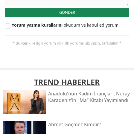
GÖNDER
Yorum yazma kurallarını
okudum ve kabul ediyorum
* Bu içerik ile ilgili yorum yok, ilk yorumu siz yazın, tartışalım *
TREND HABERLER
Anadolu'nun Kadim İnançları, Nuray
Karadeniz'in "ma" Kitabı Yayımlandı
Ahmet Göçmez Kimdir?