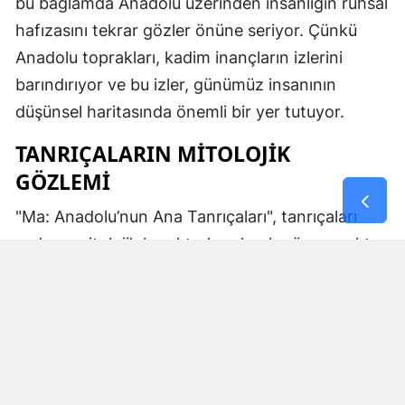
bu bağlamda Anadolu üzerinden insanlığın ruhsal
hafızasını tekrar gözler önüne seriyor. Çünkü
Anadolu toprakları, kadim inançların izlerini
barındırıyor ve bu izler, günümüz insanının
düşünsel haritasında önemli bir yer tutuyor.
TANRIÇALARIN MITOLOJIK
GÖZLEMI
"Ma: Anadolu’nun Ana Tanrıçaları", tanrıçaları
sadece mitolojik karakterler olarak görmemekte.
Kibele’nin sağladığı bereket, Artemis’in ışığı,
Demeter’in yeraltı ritüelleri ve Gaia’nın yerküresi
saran etkisi; bu kitabın çerçevesinde toplumların
ruhsal ve kültürel gelişimlerini şekillendiren
unsurlar olarak ele alınıyor. Bu yaklaşım,