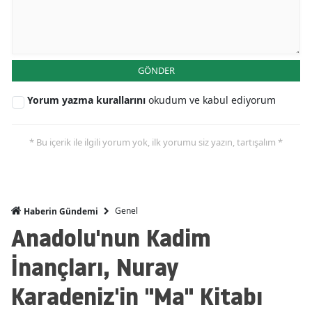
GÖNDER
Yorum yazma kurallarını
okudum ve kabul ediyorum
* Bu içerik ile ilgili yorum yok, ilk yorumu siz yazın, tartışalım *
Genel
Haberin Gündemi
Anadolu'nun Kadim
İnançları, Nuray
Karadeniz'in "Ma" Kitabı