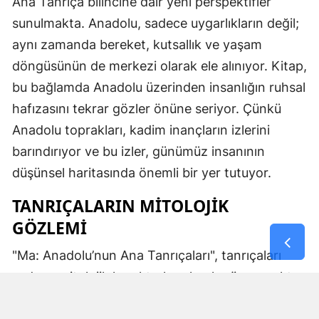
Ana Tanrıça bilincine dair yeni perspektifler
sunulmakta. Anadolu, sadece uygarlıkların değil;
aynı zamanda bereket, kutsallık ve yaşam
döngüsünün de merkezi olarak ele alınıyor. Kitap,
bu bağlamda Anadolu üzerinden insanlığın ruhsal
hafızasını tekrar gözler önüne seriyor. Çünkü
Anadolu toprakları, kadim inançların izlerini
barındırıyor ve bu izler, günümüz insanının
düşünsel haritasında önemli bir yer tutuyor.
TANRIÇALARIN MITOLOJIK
GÖZLEMI
"Ma: Anadolu’nun Ana Tanrıçaları", tanrıçaları
sadece mitolojik karakterler olarak görmemekte.
Kibele’nin sağladığı bereket, Artemis’in ışığı,