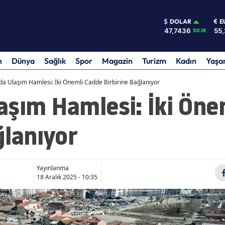
DOLAR
E
47,7436
55,
%0.18
m
Dünya
Sağlık
Spor
Magazin
Turizm
Kadın
Yaş
a Ulaşım Hamlesi: İki Önemli Cadde Birbirine Bağlanıyor
aşım Hamlesi: İki Öne
ğlanıyor
Yayınlanma
18 Aralık 2025 - 10:35