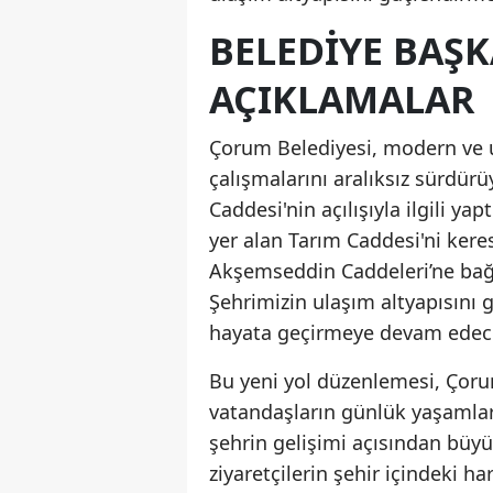
BELEDIYE BAŞ
AÇIKLAMALAR
Çorum Belediyesi, modern ve u
çalışmalarını aralıksız sürdürü
Caddesi'nin açılışıyla ilgili ya
yer alan Tarım Caddesi'ni kere
Akşemseddin Caddeleri’ne bağl
Şehrimizin ulaşım altyapısını
hayata geçirmeye devam edeceğ
Bu yeni yol düzenlemesi, Çorum
vatandaşların günlük yaşamları
şehrin gelişimi açısından büy
ziyaretçilerin şehir içindeki h