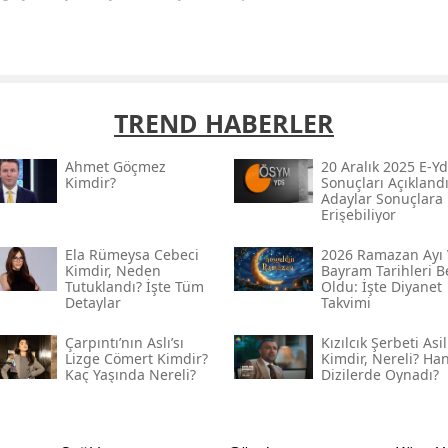
TREND HABERLER
Ahmet Göçmez
20 Aralık 2025 E-Yd
Kimdir?
Sonuçları Açıklandı
Adaylar Sonuçlara
Erişebiliyor
Ela Rümeysa Cebeci
2026 Ramazan Ayı 
Kimdir, Neden
Bayram Tarihleri Be
Tutuklandı? İşte Tüm
Oldu: İşte Diyanet
Detaylar
Takvimi
Çarpıntı’nın Aslı’sı
Kızılcık Şerbeti Asil
Lizge Cömert Kimdir?
Kimdir, Nereli? Ha
Kaç Yaşında Nereli?
Dizilerde Oynadı?