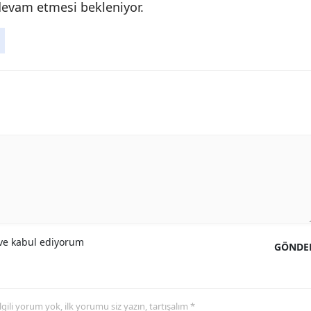
devam etmesi bekleniyor.
e kabul ediyorum
GÖNDE
 ilgili yorum yok, ilk yorumu siz yazın, tartışalım *