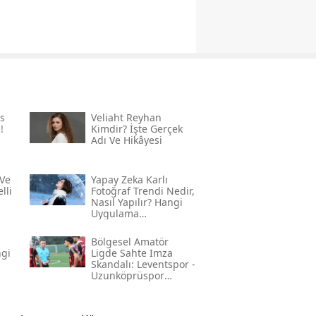
s
Veliaht Reyhan
!
Kimdir? İşte Gerçek
Adı Ve Hikâyesi
Ve
Yapay Zeka Karlı
lli
Fotoğraf Trendi Nedir,
Nasıl Yapılır? Hangi
Uygulama
Kullanılıyor? İşte
Adım Adım Rehber
Bölgesel Amatör
ngi
Ligde Sahte Imza
Skandalı: Leventspor -
Uzunköprüspor
Maçında Neler
Yaşandı?