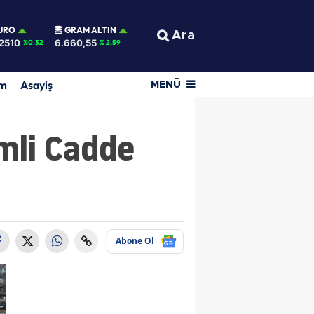
URO
GRAM ALTIN
Ara
2510
6.660,55
%0.32
% 2,59
am
Asayiş
MENÜ
mli Cadde
Abone Ol