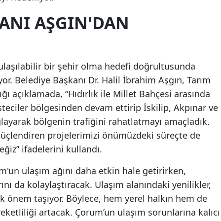
KANI AŞGIN'DAN
laşılabilir bir şehir olma hedefi doğrultusunda
yor. Belediye Başkanı Dr. Halil İbrahim Aşgın, Tarım
ptığı açıklamada, “Hıdırlık ile Millet Bahçesi arasında
steciler bölgesinden devam ettirip İskilip, Akpınar ve
ayarak bölgenin trafiğini rahatlatmayı amaçladık.
 güçlendiren projelerimizi önümüzdeki süreçte de
iz” ifadelerini kullandı.
'un ulaşım ağını daha etkin hale getirirken,
nı da kolaylaştıracak. Ulaşım alanındaki yenilikler,
ük önem taşıyor. Böylece, hem yerel halkın hem de
areketliliği artacak. Çorum’un ulaşım sorunlarına kalıcı