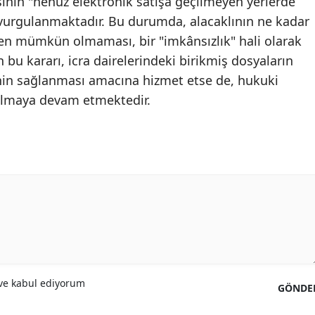
isinin "henüz elektronik satışa geçilmeyen yerlerde
 vurgulanmaktadır. Bu durumda, alacaklının ne kadar
en mümkün olmaması, bir "imkânsızlık" hali olarak
n bu kararı, icra dairelerindeki birikmiş dosyaların
nin sağlanması amacına hizmet etse de, hukuki
tışılmaya devam etmektedir.
e kabul ediyorum
GÖNDE