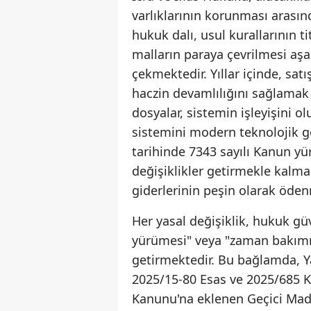
varlıklarının korunması arası
hukuk dalı, usul kurallarının ti
malların paraya çevrilmesi aş
çekmektedir. Yıllar içinde, satı
haczin devamlılığını sağlamak 
dosyalar, sistemin işleyişini o
sistemini modern teknolojik 
tarihinde 7343 sayılı Kanun yü
değişiklikler getirmekle kalma
giderlerinin peşin olarak ödenm
Her yasal değişiklik, hukuk gü
yürümesi" veya "zaman bakımı
getirmektedir. Bu bağlamda, Y
2025/15-80 Esas ve 2025/685 Kar
Kanunu'na eklenen Geçici Madd