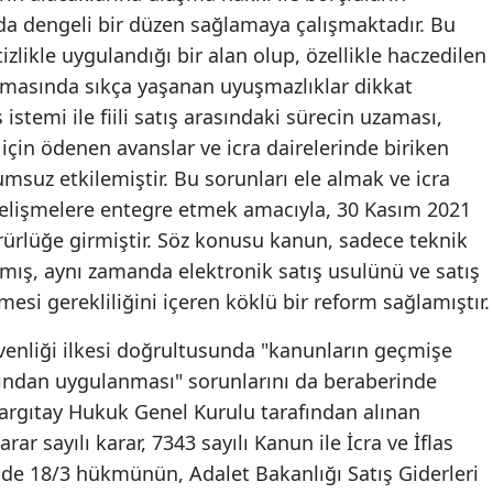
nda dengeli bir düzen sağlamaya çalışmaktadır. Bu
tizlikle uygulandığı bir alan olup, özellikle haczedilen
amasında sıkça yaşanan uyuşmazlıklar dikkat
ş istemi ile fiili satış arasındaki sürecin uzaması,
için ödenen avanslar ve icra dairelerinde biriken
lumsuz etkilemiştir. Bu sorunları ele almak ve icra
gelişmelere entegre etmek amacıyla, 30 Kasım 2021
rürlüğe girmiştir. Söz konusu kanun, sadece teknik
mış, aynı zamanda elektronik satış usulünü ve satış
esi gerekliliğini içeren köklü bir reform sağlamıştır.
venliği ilkesi doğrultusunda "kanunların geçmişe
ndan uygulanması" sorunlarını da beraberinde
argıtay Hukuk Genel Kurulu tarafından alınan
ar sayılı karar, 7343 sayılı Kanun ile İcra ve İflas
e 18/3 hükmünün, Adalet Bakanlığı Satış Giderleri