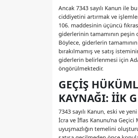
Ancak 7343 sayılı Kanun ile bu
ciddiyetini artırmak ve işleml
106. maddesinin üçüncü fıkrası,
giderlerinin tamamının peşin o
Böylece, giderlerin tamamının 
bırakılmamış ve satış isteminin g
giderlerin belirlenmesi için Ad
öngörülmektedir.
GEÇIŞ HÜKÜML
KAYNAĞI: İİK 
7343 sayılı Kanun, eski ve ye
İcra ve İflas Kanunu’na Geçici
uyuşmazlığın temelini oluşturu
satışa geçilmeden önce konula