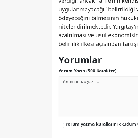
verdiği, ancak Tarife'nin kend
uygulanmayacağı" belirtildiği
ödeyeceğini bilmesinin hukuk
nitelendirilmektedir. Yargıtay’ı
azaltılması ve usul ekonomisi
belirlilik ilkesi açısından tar
Yorumlar
Yorum Yazın (500 Karakter)
Yorum yazma kurallarını
okudum v