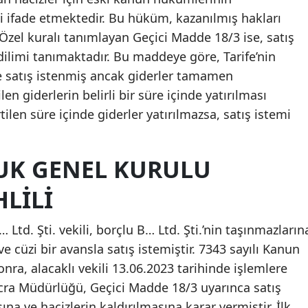
ifade etmektedir. Bu hüküm, kazanılmış hakları
zel kuralı tanımlayan Geçici Madde 18/3 ise, satış
n dilimi tanımaktadır. Bu maddeye göre, Tarife’nin
ce satış istenmiş ancak giderler tamamen
len giderlerin belirli bir süre içinde yatırılması
rtilen süre içinde giderler yatırılmazsa, satış istemi
UK GENEL KURULU
LILI
 Ltd. Şti. vekili, borçlu B… Ltd. Şti.’nin taşınmazların
 cüzi bir avansla satış istemiştir. 7343 sayılı Kanun
onra, alacaklı vekili 13.06.2023 tarihinde işlemlere
ra Müdürlüğü, Geçici Madde 18/3 uyarınca satış
a ve hacizlerin kaldırılmasına karar vermiştir. İlk