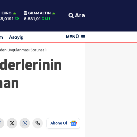
EURO
GRAM ALTIN
Ara
55,0191
6.581,91
%0
% 1,38
am
Asayiş
MENÜ
nden Uygulanması Sorunsalı
derlerinin
man
Abone Ol