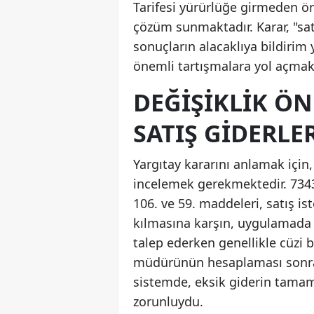
Tarifesi yürürlüğe girmeden ön
çözüm sunmaktadır. Karar, "sat
sonuçların alacaklıya bildir
önemli tartışmalara yol açmakt
DEĞIŞIKLIK ÖN
SATIŞ GIDERLE
Yargıtay kararını anlamak içi
incelemek gerekmektedir. 7343
106. ve 59. maddeleri, satış is
kılmasına karşın, uygulamada 
talep ederken genellikle cüzi b
müdürünün hesaplaması sonra
sistemde, eksik giderin tamam
zorunluydu.