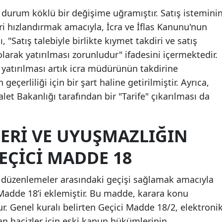
 durum köklü bir değişime uğramıştır. Satış istemini
eri hızlandırmak amacıyla, İcra ve İflas Kanunu'nun
 "Satış talebiyle birlikte kıymet takdiri ve satış
larak yatırılması zorunludur" ifadesini içermektedir.
yatırılması artık icra müdürünün takdirine
eçerliliği için bir şart haline getirilmiştir. Ayrıca,
alet Bakanlığı tarafından bir "Tarife" çıkarılması da
ERI VE UYUŞMAZLIĞIN
GEÇICI MADDE 18
ni düzenlemeler arasındaki geçişi sağlamak amacıyla
 Madde 18’i eklemiştir. Bu madde, karara konu
r. Genel kuralı belirten Geçici Madde 18/2, elektroni
n hacizler için eski kanun hükümlerinin