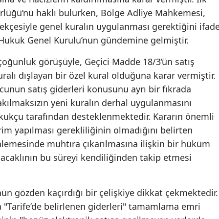
lüğü’nü haklı bulurken, Bölge Adliye Mahkemesi,
rekçesiyle genel kuralın uygulanması gerektiğini ifad
y Hukuk Genel Kurulu’nun gündemine gelmiştir.
çoğunluk görüşüyle, Geçici Madde 18/3’ün satış
alı dışlayan bir özel kural olduğuna karar vermiştir.
un satış giderleri konusunu ayrı bir fıkrada
akılmaksızın yeni kuralın derhal uygulanmasını
ukukçu tarafından desteklenmektedir. Kararın önemli
irim yapılması gerekliliğinin olmadığını belirten
zenlemesinde muhtıra çıkarılmasına ilişkin bir hüküm
acaklının bu süreyi kendiliğinden takip etmesi
ün gözden kaçırdığı bir çelişkiye dikkat çekmektedir.
 "Tarife’de belirlenen giderleri" tamamlama emri