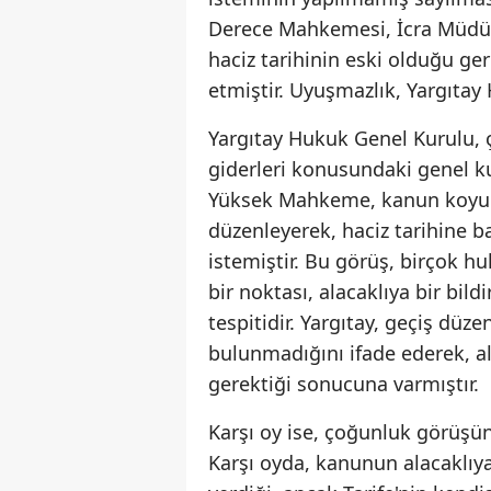
Derece Mahkemesi, İcra Müdür
haciz tarihinin eski olduğu ge
etmiştir. Uyuşmazlık, Yargıta
Yargıtay Hukuk Genel Kurulu, 
giderleri konusundaki genel kur
Yüksek Mahkeme, kanun koyucun
düzenleyerek, haciz tarihine b
istemiştir. Bu görüş, birçok h
bir noktası, alacaklıya bir bild
tespitidir. Yargıtay, geçiş dü
bulunmadığını ifade ederek, al
gerektiği sonucuna varmıştır.
Karşı oy ise, çoğunluk görüşün
Karşı oyda, kanunun alacaklıya