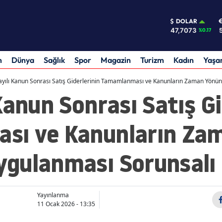
DOLAR
47,7073
%0.17
m
Dünya
Sağlık
Spor
Magazin
Turizm
Kadın
Yaş
ayılı Kanun Sonrası Satış Giderlerinin Tamamlanması ve Kanunların Zaman Yönü
Kanun Sonrası Satış Gi
sı ve Kanunların Za
gulanması Sorunsalı
Yayınlanma
11 Ocak 2026 - 13:35