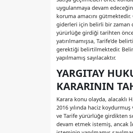
uygulanmaya devam edeceğini 
koruma amacını gütmektedir. Ö
giderleri için belirli bir zama
yürürlüğe girdiği tarihten ön
yatırılmamışsa, Tarife’de belirti
gerektiği belirtilmektedir. Beli
yapılmamış sayılacaktır.
YARGITAY HUK
KARARININ TAH
Karara konu olayda, alacaklı H…
2016 yılında haciz koydurmuş ve
ve Tarife yürürlüğe girdikten s
devam etmek istemiş, ancak İc
isteminin yapılmamış sayılmasın