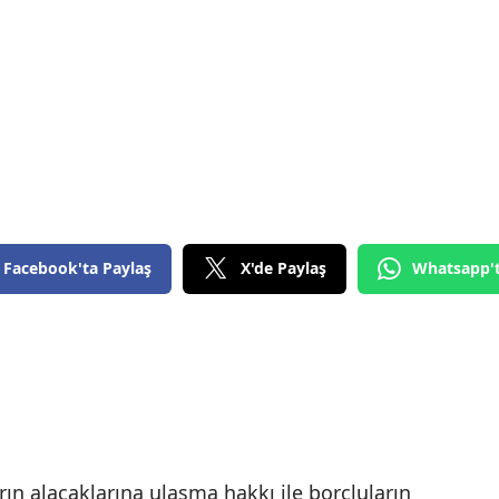
Facebook'ta Paylaş
X'de Paylaş
Whatsapp'
arın alacaklarına ulaşma hakkı ile borçluların