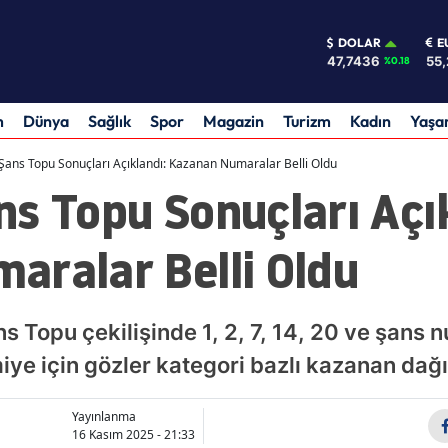
DOLAR
E
47,7436
55,
%0.18
m
Dünya
Sağlık
Spor
Magazin
Turizm
Kadın
Yaş
Şans Topu Sonuçları Açıklandı: Kazanan Numaralar Belli Oldu
s Topu Sonuçları Açık
aralar Belli Oldu
ns Topu çekilişinde 1, 2, 7, 14, 20 ve şans
iye için gözler kategori bazlı kazanan dağ
Yayınlanma
16 Kasım 2025 - 21:33