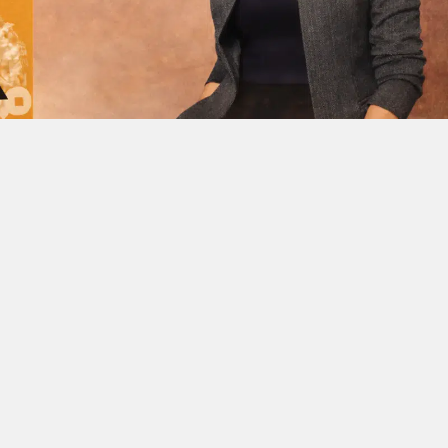
Facebook'ta Paylaş
X'de Paylaş
Whatsapp'
rin değil, aynı zamanda insanlığın inanç, doğum,
lerinin tarihsel merkezlerinden biri olarak karşımız