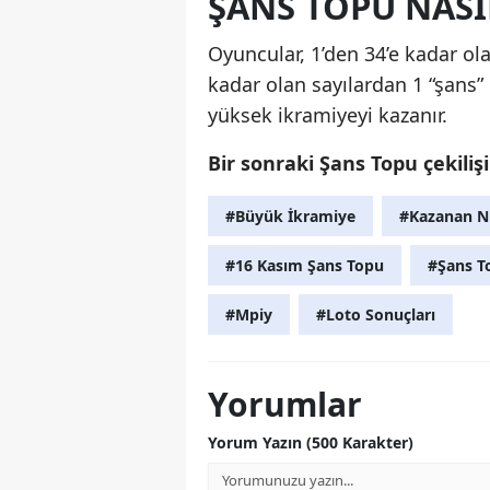
ŞANS TOPU NAS
Oyuncular, 1’den 34’e kadar ola
kadar olan sayılardan 1 “şans”
yüksek ikramiyeyi kazanır.
Bir sonraki Şans Topu çekiliş
#Büyük İkramiye
#Kazanan N
#16 Kasım Şans Topu
#Şans To
#Mpiy
#Loto Sonuçları
Yorumlar
Yorum Yazın (500 Karakter)