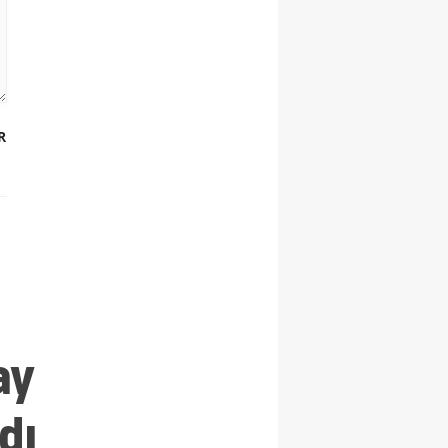
R
ay
dı