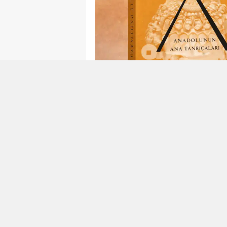
Okunma Süresi: 4 dk
Anadolu, yalnızca medeniyetle
ölüm ve yeniden doğuş düşünce