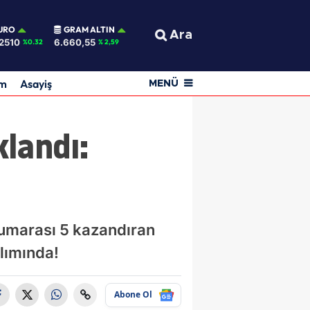
URO
GRAM ALTIN
Ara
2510
6.660,55
%0.32
% 2,59
am
Asayiş
MENÜ
landı:
 numarası 5 kazandıran
ılımında!
Abone Ol