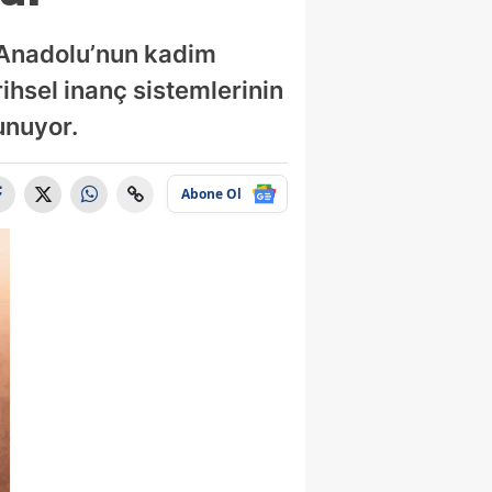
, Anadolu’nun kadim
rihsel inanç sistemlerinin
unuyor.
Abone Ol