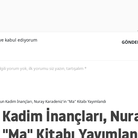
e kabul ediyorum
GÖNDE
 ilgili yorum yok, ilk yorumu siz yazın, tartışalım *
un Kadim İnançları, Nuray Karadeniz'in "Ma" Kitabı Yayımlandı
 Kadim İnançları, Nur
 "Ma" Kitabı Yayımlan