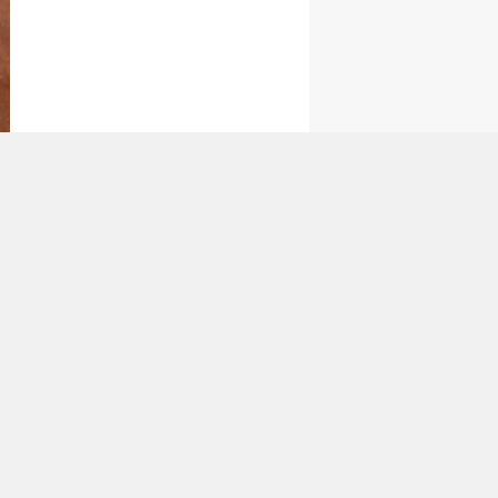
tan Gönder
a