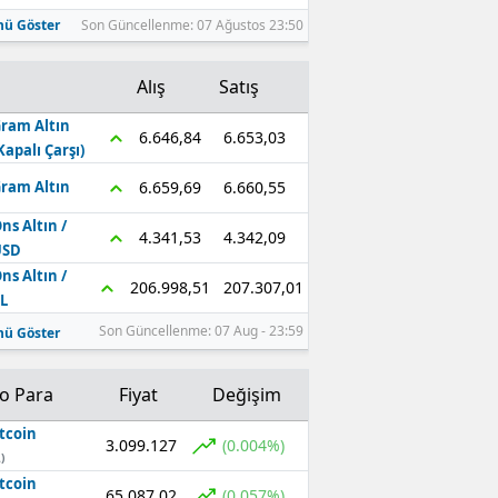
ü Göster
Son Güncellenme: 07 Ağustos 23:50
Alış
Satış
ram Altın
6.653,03
6.646,84
Kapalı Çarşı)
6.660,55
6.659,69
ram Altın
ns Altın /
4.342,09
4.341,53
USD
ns Altın /
207.307,01
206.998,51
L
Son Güncellenme: 07 Aug - 23:59
ü Göster
to Para
Fiyat
Değişim
tcoin
3.099.127
(0.004%)
)
tcoin
65.087,02
(0.057%)