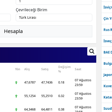
İsviç
Çevrileceği Birim
Çin 
Rus R
Hesapla
İsve
BAE 
Bulga
Değişim
Yön
Alış
Satış
Saat
%
Japon
07 Ağustos
47,6787
47,7436
0.18
23:59
Kuve
07 Ağustos
55,1254
55,2510
0.32
Katar
23:59
07 Ağustos
Suudi
64,3468
64,4811
0.38
23:58