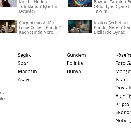
Kimdir, Neden
Bayram Tarihleri Be
Tutuklandı? İşte Tüm
Oldu: İşte Diyanet
Detaylar
Takvimi
Çarpıntı’nın Aslı’sı
Kızılcık Şerbeti Asil
Lizge Cömert Kimdir?
Kimdir, Nereli? Ha
Kaç Yaşında Nereli?
Dizilerde Oynadı?
Sağlık
Gündem
Köşe Y
Spor
Politika
Foto Ga
Magazin
Dünya
Manşet
Asayiş
İstanb
Döviz K
er,
Altın Fi
dır.
Kripto 
Ekono
Nöbetç