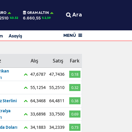
URO
GRAM ALTIN
Ara
2510
6.660,55
%0.32
% 2,59
am
Asayiş
MENÜ
z
Alış
Satış
Fark
ikan
47,6787
47,7436
0.18
ı
55,1254
55,2510
0.32
64,3468
64,4811
z Sterlini
0.38
tralya
33,6898
33,7500
0.69
ı
34,1883
34,2339
da Doları
0.73