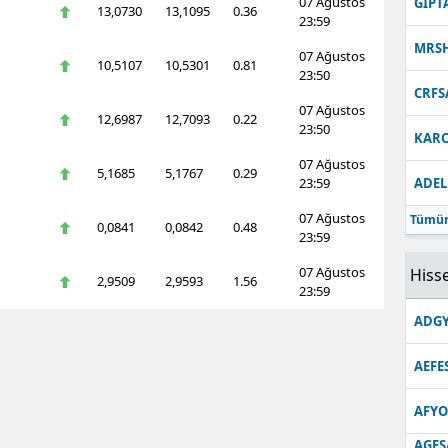
07 Ağustos
GIPT
13,0730
13,1095
0.36
23:59
MRS
07 Ağustos
10,5107
10,5301
0.81
23:50
CRFS
07 Ağustos
12,6987
12,7093
0.22
23:50
KARC
07 Ağustos
5,1685
5,1767
0.29
23:59
ADEL
07 Ağustos
Tümün
0,0841
0,0842
0.48
23:59
07 Ağustos
Hisse
2,9509
2,9593
1.56
23:59
ADGY
AEFE
AFYO
AGES