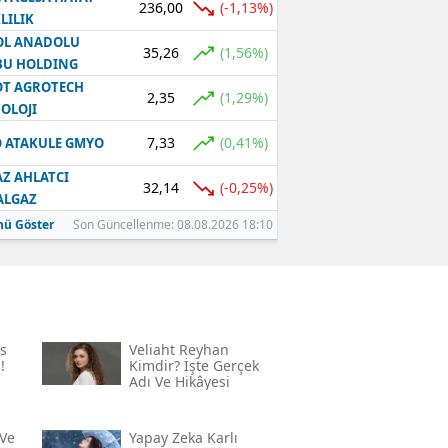
236,00
(-1,13%)
LILIK
OL ANADOLU
35,26
(1,56%)
BU HOLDING
T AGROTECH
2,35
(1,29%)
OLOJI
7,33
(0,41%)
 ATAKULE GMYO
Z AHLATCI
32,14
(-0,25%)
ALGAZ
ü Göster
Son Güncellenme: 08.08.2026 18:10
s
Veliaht Reyhan
!
Kimdir? İşte Gerçek
Adı Ve Hikâyesi
Ve
Yapay Zeka Karlı