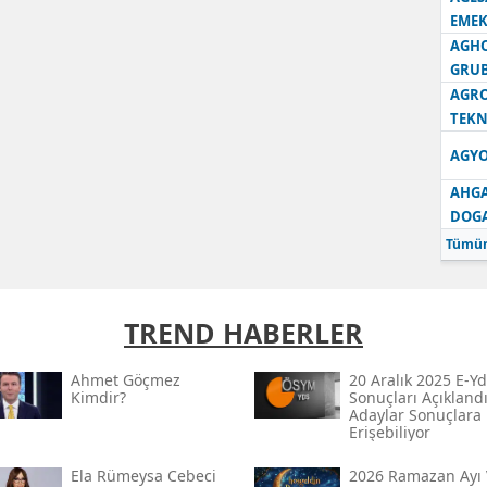
EMEK
AGH
GRU
AGRO
TEKN
AGYO
AHGA
DOG
Tümün
TREND HABERLER
Ahmet Göçmez
20 Aralık 2025 E-Yd
Kimdir?
Sonuçları Açıklandı
Adaylar Sonuçlara
Erişebiliyor
Ela Rümeysa Cebeci
2026 Ramazan Ayı 