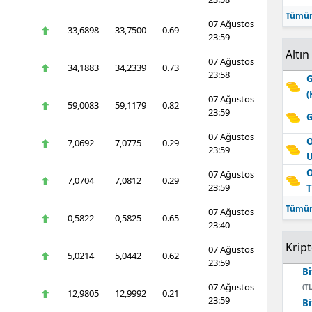
Tümün
07 Ağustos
33,6898
33,7500
0.69
23:59
Altın
07 Ağustos
34,1883
34,2339
0.73
23:58
G
(
07 Ağustos
59,0083
59,1179
0.82
23:59
G
07 Ağustos
O
7,0692
7,0775
0.29
23:59
O
07 Ağustos
7,0704
7,0812
0.29
23:59
T
Tümün
07 Ağustos
0,5822
0,5825
0.65
23:40
Krip
07 Ağustos
5,0214
5,0442
0.62
23:59
Bi
07 Ağustos
(TL
12,9805
12,9992
0.21
23:59
Bi