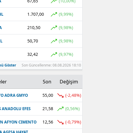
67,65
(10,00%)
A
1.707,00
(9,99%)
HL
210,50
(9,98%)
A
50,70
(9,98%)
L
32,42
(9,97%)
ü Göster
Son Güncellenme: 08.08.2026 18:10
ler
Son
Değişim
55,00
(-2,48%)
O ADRA GMYO
21,58
(0,56%)
S ANADOLU EFES
12,56
(-0,79%)
N AFYON CIMENTO
A AGESA HAYAT