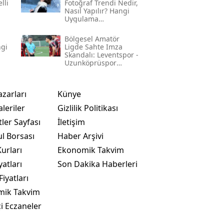
lli
Fotoğraf Trendi Nedir,
Nasıl Yapılır? Hangi
Uygulama
Kullanılıyor? İşte
Adım Adım Rehber
Bölgesel Amatör
ngi
Ligde Sahte Imza
Skandalı: Leventspor -
Uzunköprüspor
Maçında Neler
Yaşandı?
azarları
Künye
leriler
Gizlilik Politikası
ler Sayfası
İletişim
ul Borsası
Haber Arşivi
urları
Ekonomik Takvim
yatları
Son Dakika Haberleri
Fiyatları
mik Takvim
i Eczaneler