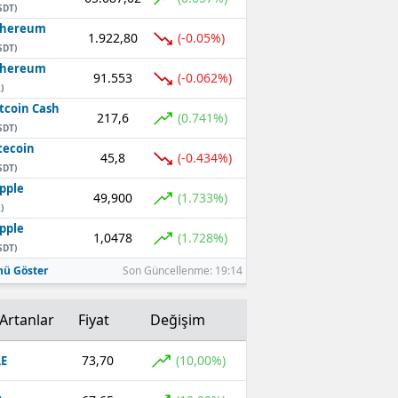
SDT)
thereum
1.922,80
(-0.05%)
SDT)
thereum
91.553
(-0.062%)
)
tcoin Cash
217,6
(0.741%)
SDT)
tecoin
45,8
(-0.434%)
SDT)
pple
49,900
(1.733%)
)
pple
1,0478
(1.728%)
SDT)
ü Göster
Son Güncellenme: 19:14
Artanlar
Fiyat
Değişim
73,70
(10,00%)
E