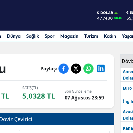
DOLAR
E
47,7436
55,
%0.18
m
Dünya
Sağlık
Spor
Magazin
Turizm
Kadın
Yaş
Dövi
u
Paylaş:
Amer
Dolar
SATIŞ(TL)
Euro
Son Güncelleme
 TL
5,0328 TL
07 Ağustos 23:59
İngili
Avus
Döviz Çevirici
Dolar
Kana