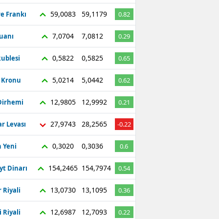
59,0083
59,1179
re Frankı
0.82
7,0704
7,0812
Yuanı
0.29
0,5822
0,5825
ublesi
0.65
5,0214
5,0442
ç Kronu
0.62
12,9805
12,9992
Dirhemi
0.21
27,9743
28,2565
r Levası
-0.22
0,3020
0,3036
 Yeni
0.6
154,2465
154,7974
yt Dinarı
0.54
13,0730
13,1095
 Riyali
0.36
12,6987
12,7093
 Riyali
0.22