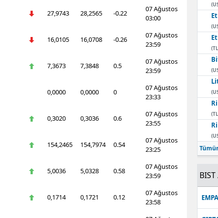
(U
07 Ağustos
27,9743
28,2565
-0.22
E
03:00
(U
07 Ağustos
E
16,0105
16,0708
-0.26
23:59
(TL
Bi
07 Ağustos
7,3673
7,3848
0.5
23:59
(U
Li
07 Ağustos
0,0000
0,0000
0
(U
23:33
Ri
07 Ağustos
(TL
0,3020
0,3036
0.6
23:55
Ri
(U
07 Ağustos
154,2465
154,7974
0.54
Tümün
23:25
07 Ağustos
5,0036
5,0328
0.58
BIST 
23:59
07 Ağustos
0,1714
0,1721
0.12
EMPA
23:58