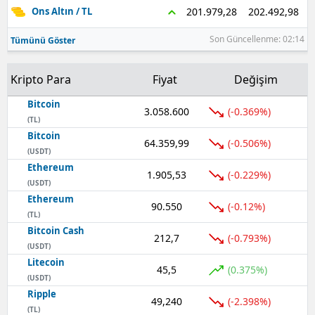
202.492,98
201.979,28
Ons Altın / TL
Son Güncellenme: 02:14
Tümünü Göster
Kripto Para
Fiyat
Değişim
Bitcoin
3.058.600
(-0.369%)
(TL)
Bitcoin
64.359,99
(-0.506%)
(USDT)
Ethereum
1.905,53
(-0.229%)
(USDT)
Ethereum
90.550
(-0.12%)
(TL)
Bitcoin Cash
212,7
(-0.793%)
(USDT)
Litecoin
45,5
(0.375%)
(USDT)
Ripple
49,240
(-2.398%)
(TL)