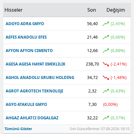
Hisseler
Son
Değişim
56,40
(2,45%)
ADGYO ADRA GMYO
21,46
(0,66%)
AEFES ANADOLU EFES
12,66
(0,88%)
AFYON AFYON CIMENTO
238,70
(-2,41%)
AGESA AGESA HAYAT EMEKLILIK
34,72
(-1,48%)
AGHOL ANADOLU GRUBU HOLDING
2,32
(0,43%)
AGROT AGROTECH TEKNOLOJI
7,30
(0,00%)
AGYO ATAKULE GMYO
32,22
(0,37%)
AHGAZ AHLATCI DOGALGAZ
Tümünü Göster
Son Güncellenme: 07.08.2026 18:10