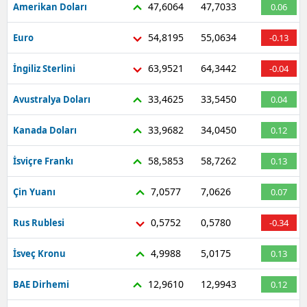
47,6064
47,7033
Amerikan Doları
0.06
54,8195
55,0634
Euro
-0.13
63,9521
64,3442
İngiliz Sterlini
-0.04
33,4625
33,5450
Avustralya Doları
0.04
33,9682
34,0450
Kanada Doları
0.12
58,5853
58,7262
İsviçre Frankı
0.13
7,0577
7,0626
Çin Yuanı
0.07
0,5752
0,5780
Rus Rublesi
-0.34
4,9988
5,0175
İsveç Kronu
0.13
12,9610
12,9943
BAE Dirhemi
0.12