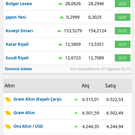
28,0626
28,2946
Bulgar Levası
0.37
0,2999
0,3025
Japon Yeni
0.07
153,5279
154,2124
Kuveyt Dinarı
0.12
12,5809
13,5351
Katar Riyali
0.11
12,6723
12,7089
Suudi Riyali
0.11
Tümünü Göster
Son Güncellenme: 07 Ağustos 02:10
Altın
Alış
Satış
6.522,53
6.515,01
Gram Altın (Kapalı Çarşı)
6.502,49
6.501,59
Gram Altın
4.244,94
4.244,35
Ons Altın / USD