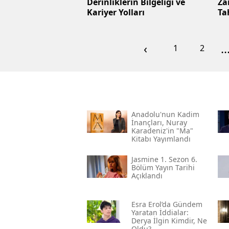
Derinliklerin Bilgeliği ve
Za
Kariyer Yolları
Ta
‹
..
1
2
Anadolu'nun Kadim
İnançları, Nuray
Karadeniz'in "ma"
Kitabı Yayımlandı
Jasmine 1. Sezon 6.
Bölüm Yayın Tarihi
Açıklandı
Esra Erol’da Gündem
Yaratan İddialar:
Derya İlgin Kimdir, Ne
Oldu?