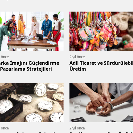
l önce
2 yıl önce
rka İmajını Güçlendirme
Adil Ticaret ve Sürdürülebil
 Pazarlama Stratejileri
Üretim
l önce
2 yıl önce