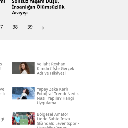
imi
Sonsuz Yaşam Düşü,
İnsanlığın Ölümsüzlük
Arayışı
›
37
38
39
s
Veliaht Reyhan
!
Kimdir? İşte Gerçek
Adı Ve Hikâyesi
Ve
Yapay Zeka Karlı
lli
Fotoğraf Trendi Nedir,
Nasıl Yapılır? Hangi
Uygulama
Kullanılıyor? İşte
Adım Adım Rehber
Bölgesel Amatör
ngi
Ligde Sahte Imza
Skandalı: Leventspor -
Uzunköprüspor