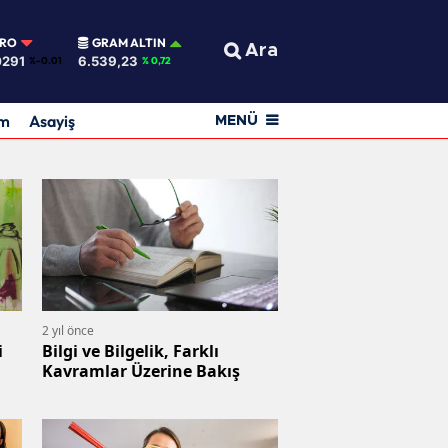
URO
GRAM ALTIN
Ara
0291
6.539,23
%-0.01
% 0,72
am
Asayiş
MENÜ
2 yıl önce
i
Bilgi ve Bilgelik, Farklı
Kavramlar Üzerine Bakış