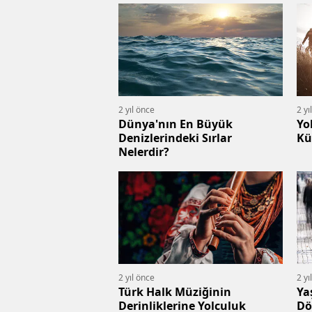
2 yıl önce
2 yı
Dünya'nın En Büyük
Yo
Denizlerindeki Sırlar
Kü
Nelerdir?
2 yıl önce
2 yı
Türk Halk Müziğinin
Ya
Derinliklerine Yolculuk
D