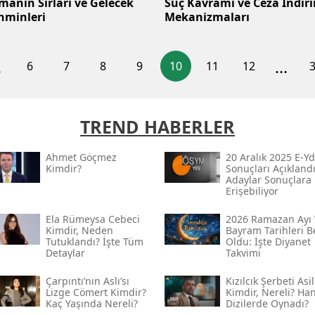
manın Sırları ve Gelecek
Suç Kavramı ve Ceza İndir
hminleri
Mekanizmaları
.
...
6
7
8
9
10
11
12
TREND HABERLER
Ahmet Göçmez
20 Aralık 2025 E-Yd
Kimdir?
Sonuçları Açıklandı
Adaylar Sonuçlara
Erişebiliyor
Ela Rümeysa Cebeci
2026 Ramazan Ayı 
Kimdir, Neden
Bayram Tarihleri Be
Tutuklandı? İşte Tüm
Oldu: İşte Diyanet
Detaylar
Takvimi
Çarpıntı’nın Aslı’sı
Kızılcık Şerbeti Asil
Lizge Cömert Kimdir?
Kimdir, Nereli? Ha
Kaç Yaşında Nereli?
Dizilerde Oynadı?