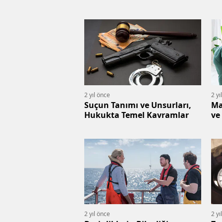
2 yıl önce
2 yı
Suçun Tanımı ve Unsurları,
Ma
Hukukta Temel Kavramlar
ve
2 yıl önce
2 yı