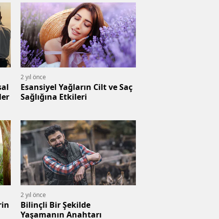
2 yıl önce
sal
Esansiyel Yağların Cilt ve Saç
ler
Sağlığına Etkileri
2 yıl önce
rin
Bilinçli Bir Şekilde
Yaşamanın Anahtarı