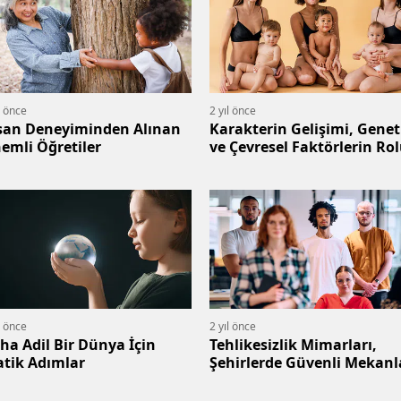
l önce
2 yıl önce
san Deneyiminden Alınan
Karakterin Gelişimi, Genet
emli Öğretiler
ve Çevresel Faktörlerin Ro
l önce
2 yıl önce
ha Adil Bir Dünya İçin
Tehlikesizlik Mimarları,
atik Adımlar
Şehirlerde Güvenli Mek