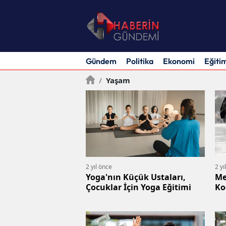
Gündem
Politika
Ekonomi
Eğiti
/
Yaşam
2 yıl önce
2 yı
Yoga'nın Küçük Ustaları,
Me
Çocuklar İçin Yoga Eğitimi
Ko