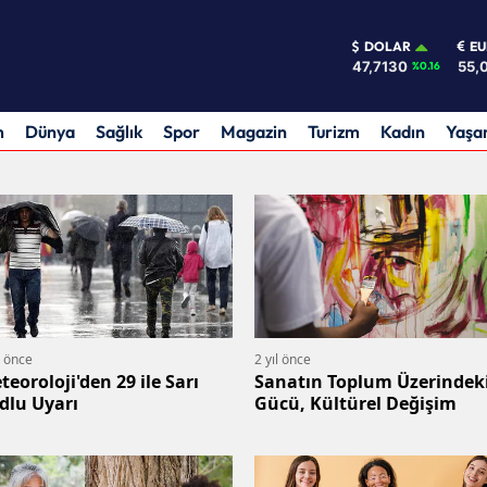
DOLAR
E
47,7130
55,
%0.16
m
Dünya
Sağlık
Spor
Magazin
Turizm
Kadın
Yaş
l önce
2 yıl önce
teoroloji'den 29 ile Sarı
Sanatın Toplum Üzerindek
dlu Uyarı
Gücü, Kültürel Değişim