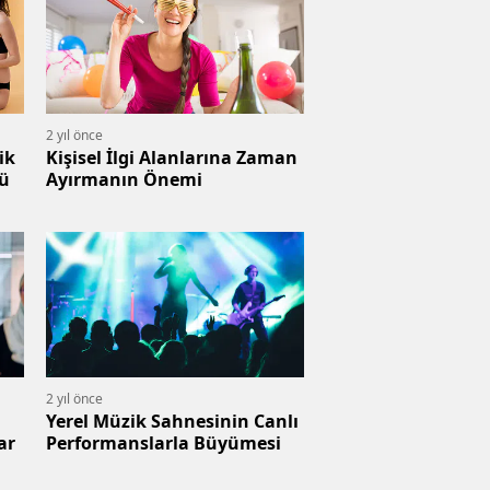
2 yıl önce
ik
Kişisel İlgi Alanlarına Zaman
lü
Ayırmanın Önemi
2 yıl önce
Yerel Müzik Sahnesinin Canlı
anlar
Performanslarla Büyümesi