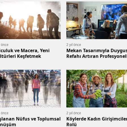
l önce
2 yıl önce
lculuk ve Macera, Yeni
Mekan Tasarımıyla Duygu
ltürleri Keşfetmek
Refahı Artıran Profesyonel
l önce
2 yıl önce
şlanan Nüfus ve Toplumsal
Köylerde Kadın Girişimcile
önüşüm
Rolü