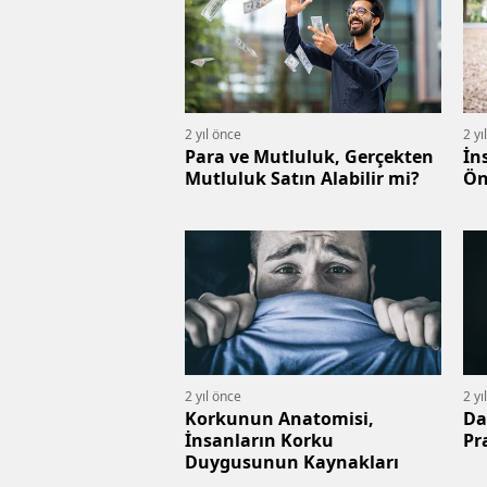
2 yıl önce
2 yı
Para ve Mutluluk, Gerçekten
İn
Mutluluk Satın Alabilir mi?
Ön
2 yıl önce
2 yı
Korkunun Anatomisi,
Da
İnsanların Korku
Pr
Duygusunun Kaynakları