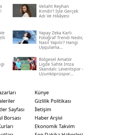
s
Veliaht Reyhan
!
Kimdir? İşte Gerçek
Adı Ve Hikâyesi
Ve
Yapay Zeka Karlı
lli
Fotoğraf Trendi Nedir,
Nasıl Yapılır? Hangi
Uygulama
Kullanılıyor? İşte
Adım Adım Rehber
Bölgesel Amatör
ngi
Ligde Sahte Imza
Skandalı: Leventspor -
Uzunköprüspor
Maçında Neler
Yaşandı?
azarları
Künye
leriler
Gizlilik Politikası
ler Sayfası
İletişim
ul Borsası
Haber Arşivi
urları
Ekonomik Takvim
yatları
Son Dakika Haberleri