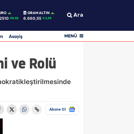
URO
GRAM ALTIN
Ara
2510
6.660,55
%0.32
% 2,59
am
Asayiş
MENÜ
i ve Rolü
mokratikleştirilmesinde
Abone Ol