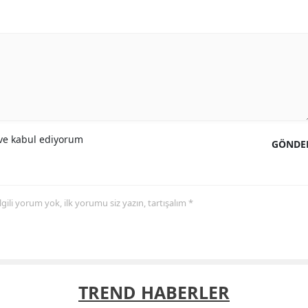
e kabul ediyorum
GÖNDE
 ilgili yorum yok, ilk yorumu siz yazın, tartışalım *
TREND HABERLER