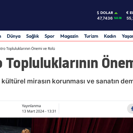
DOLAR
E
47,7436
55,
%0.18
m
Dünya
Sağlık
Spor
Magazin
Turizm
Kadın
Yaş
atro Topluluklarının Önemi ve Rolü
o Topluluklarının Önem
ı, kültürel mirasın korunması ve sanatın de
Yayınlanma
13 Mart 2024 - 13:31