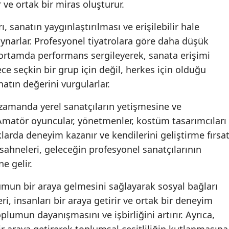
 ve ortak bir miras oluşturur.
ı, sanatın yaygınlaştırılması ve erişilebilir hale
oynarlar. Profesyonel tiyatrolara göre daha düşük
 ortamda performans sergileyerek, sanata erişimi
ece seçkin bir grup için değil, herkes için olduğu
atın değerini vurgularlar.
ı zamanda yerel sanatçıların yetişmesine ve
 Amatör oyuncular, yönetmenler, kostüm tasarımcıları
klarda deneyim kazanır ve kendilerini geliştirme fırsat
o sahneleri, geleceğin profesyonel sanatçılarının
ne gelir.
plumun bir araya gelmesini sağlayarak sosyal bağları
leri, insanları bir araya getirir ve ortak bir deneyim
plumun dayanışmasını ve işbirliğini artırır. Ayrıca,
 bir araya getirerek toplumsal çeşitliliğin kutlanmasına