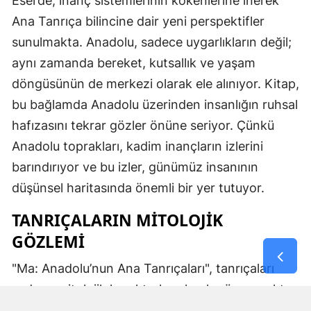
Eserde, inanç sistemlerinin kökenlerine inerek
Ana Tanrıça bilincine dair yeni perspektifler
sunulmakta. Anadolu, sadece uygarlıkların değil;
aynı zamanda bereket, kutsallık ve yaşam
döngüsünün de merkezi olarak ele alınıyor. Kitap,
bu bağlamda Anadolu üzerinden insanlığın ruhsal
hafızasını tekrar gözler önüne seriyor. Çünkü
Anadolu toprakları, kadim inançların izlerini
barındırıyor ve bu izler, günümüz insanının
düşünsel haritasında önemli bir yer tutuyor.
TANRIÇALARIN MITOLOJIK
GÖZLEMI
"Ma: Anadolu’nun Ana Tanrıçaları", tanrıçaları
sadece mitolojik karakterler olarak görmemekte.
Kibele’nin sağladığı bereket, Artemis’in ışığı,