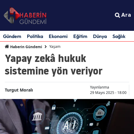
Ara
Gündem
Politika
Ekonomi
Eğitim
Dünya
Sağlık
S
Yaşam
Haberin Gündemi
Yapay zekâ hukuk
sistemine yön veriyor
Yayınlanma
Turgut Moralı
29 Mayıs 2025 - 18:00