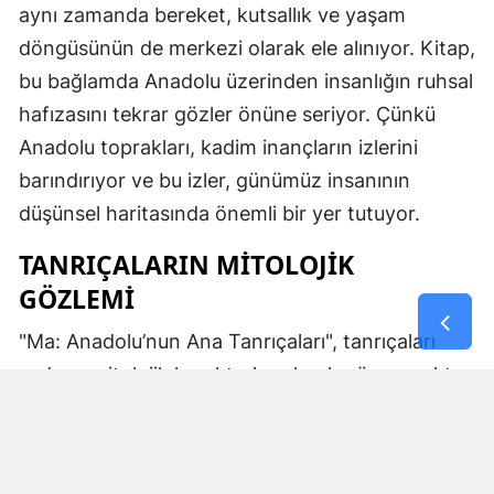
aynı zamanda bereket, kutsallık ve yaşam
döngüsünün de merkezi olarak ele alınıyor. Kitap,
bu bağlamda Anadolu üzerinden insanlığın ruhsal
hafızasını tekrar gözler önüne seriyor. Çünkü
Anadolu toprakları, kadim inançların izlerini
barındırıyor ve bu izler, günümüz insanının
düşünsel haritasında önemli bir yer tutuyor.
TANRIÇALARIN MITOLOJIK
GÖZLEMI
"Ma: Anadolu’nun Ana Tanrıçaları", tanrıçaları
sadece mitolojik karakterler olarak görmemekte.
Kibele’nin sağladığı bereket, Artemis’in ışığı,
Demeter’in yeraltı ritüelleri ve Gaia’nın yerküresi
saran etkisi; bu kitabın çerçevesinde toplumların