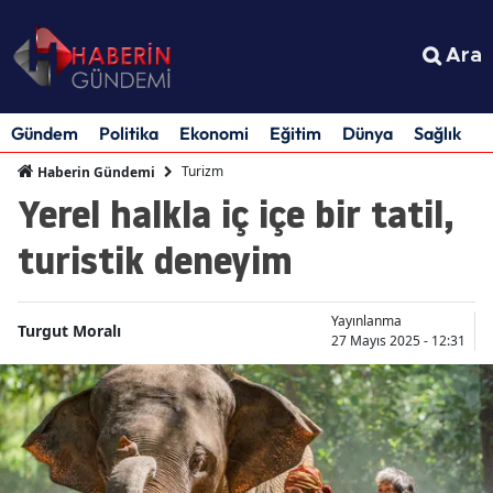
Ara
Gündem
Politika
Ekonomi
Eğitim
Dünya
Sağlık
S
Turizm
Haberin Gündemi
Yerel halkla iç içe bir tatil,
turistik deneyim
Yayınlanma
Turgut Moralı
27 Mayıs 2025 - 12:31