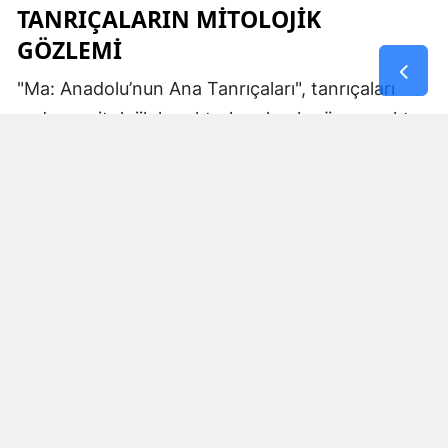
TANRIÇALARIN MITOLOJIK
GÖZLEMI
"Ma: Anadolu’nun Ana Tanrıçaları", tanrıçaları
sadece mitolojik karakterler olarak görmemekte.
Kibele’nin sağladığı bereket, Artemis’in ışığı,
Demeter’in yeraltı ritüelleri ve Gaia’nın yerküresi
saran etkisi; bu kitabın çerçevesinde toplumların
ruhsal ve kültürel gelişimlerini şekillendiren
unsurlar olarak ele alınıyor. Bu yaklaşım,
okuyucuya Anadolu’nun derin köklerine dair çok
yönlü bir bakış açısı kazandırıyor ve bu
tanrıçaların ruhsal kodlarının nasıl evrildiğini
anlamalarına yardımcı oluyor.
MA KAVRAMI VE ANLAMI