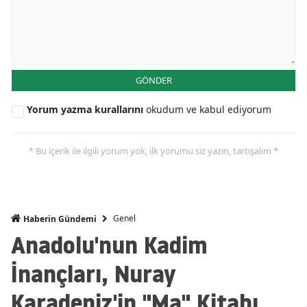
GÖNDER
Yorum yazma kurallarını
okudum ve kabul ediyorum
* Bu içerik ile ilgili yorum yok, ilk yorumu siz yazın, tartışalım *
Genel
Haberin Gündemi
Anadolu'nun Kadim
İnançları, Nuray
Karadeniz'in "Ma" Kitabı