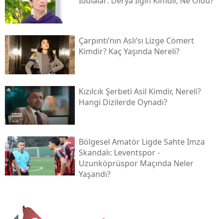
İddialar: Derya İlgin Kimdir, Ne Oldu?
Çarpıntı’nın Aslı’sı Lizge Cömert
Kimdir? Kaç Yaşında Nereli?
Kızılcık Şerbeti Asil Kimdir, Nereli?
Hangi Dizilerde Oynadı?
Bölgesel Amatör Ligde Sahte Imza
Skandalı: Leventspor -
Uzunköprüspor Maçında Neler
Yaşandı?