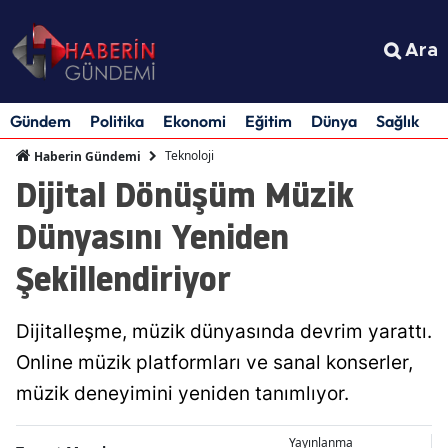
Ara
Gündem
Politika
Ekonomi
Eğitim
Dünya
Sağlık
S
Teknoloji
Haberin Gündemi
Dijital Dönüşüm Müzik
Dünyasını Yeniden
Şekillendiriyor
Dijitalleşme, müzik dünyasında devrim yarattı.
Online müzik platformları ve sanal konserler,
müzik deneyimini yeniden tanımlıyor.
Yayınlanma