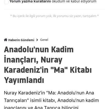
Yorum yazma kurallarını
okudum ve kabul ediyorum
* Bu içerik ile ilgili yorum yok, ilk yorumu siz yazın, tartışalım *
Genel
Haberin Gündemi
Anadolu'nun Kadim
İnançları, Nuray
Karadeniz'in "Ma" Kitabı
Yayımlandı
Nuray Karadeniz'in "Ma: Anadolu’nun Ana
Tanrıçaları" isimli kitabı, Anadolu’nun kadim
inançlarını ve Ana Tanrıça bilincini