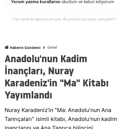
Yorum yazma kurallarını
okudum ve kabul ediyorum
* Bu içerik ile ilgili yorum yok, ilk yorumu siz yazın, tartışalım *
Genel
Haberin Gündemi
Anadolu'nun Kadim
İnançları, Nuray
Karadeniz'in "Ma" Kitabı
Yayımlandı
Nuray Karadeniz'in "Ma: Anadolu’nun Ana
Tanrıçaları" isimli kitabı, Anadolu’nun kadim
inançlarını ve Ana Tanrıça bilincini