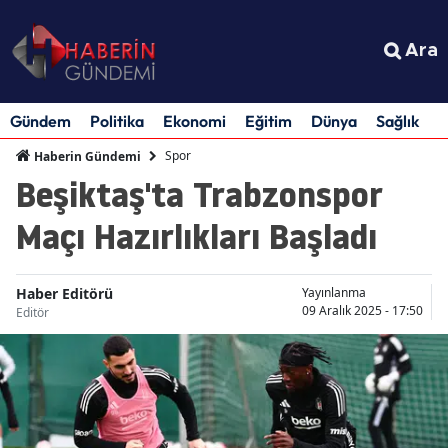
Ara
Gündem
Politika
Ekonomi
Eğitim
Dünya
Sağlık
S
Spor
Haberin Gündemi
Beşiktaş'ta Trabzonspor
Maçı Hazırlıkları Başladı
Haber Editörü
Yayınlanma
09 Aralık 2025 - 17:50
Editör