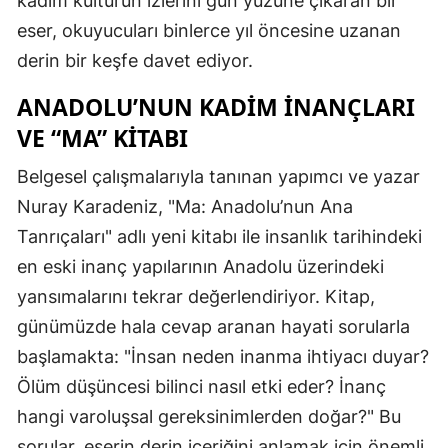
kadim kültürün izlerini gün yüzüne çıkaran bir
eser, okuyucuları binlerce yıl öncesine uzanan
derin bir keşfe davet ediyor.
ANADOLU’NUN KADIM İNANÇLARI
VE “MA” KITABI
Belgesel çalışmalarıyla tanınan yapımcı ve yazar
Nuray Karadeniz, "Ma: Anadolu’nun Ana
Tanrıçaları" adlı yeni kitabı ile insanlık tarihindeki
en eski inanç yapılarının Anadolu üzerindeki
yansımalarını tekrar değerlendiriyor. Kitap,
günümüzde hala cevap aranan hayati sorularla
başlamakta: "İnsan neden inanma ihtiyacı duyar?
Ölüm düşüncesi bilinci nasıl etki eder? İnanç
hangi varoluşsal gereksinimlerden doğar?" Bu
sorular, eserin derin içeriğini anlamak için önemli