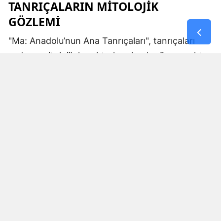
TANRIÇALARIN MITOLOJIK
GÖZLEMI
"Ma: Anadolu’nun Ana Tanrıçaları", tanrıçaları
sadece mitolojik karakterler olarak görmemekte.
Kibele’nin sağladığı bereket, Artemis’in ışığı,
Demeter’in yeraltı ritüelleri ve Gaia’nın yerküresi
saran etkisi; bu kitabın çerçevesinde toplumların
ruhsal ve kültürel gelişimlerini şekillendiren
unsurlar olarak ele alınıyor. Bu yaklaşım,
okuyucuya Anadolu’nun derin köklerine dair çok
yönlü bir bakış açısı kazandırıyor ve bu
tanrıçaların ruhsal kodlarının nasıl evrildiğini
anlamalarına yardımcı oluyor.
MA KAVRAMI VE ANLAMI