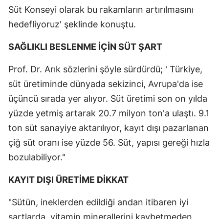
Süt Konseyi olarak bu rakamların artırılmasını
hedefliyoruz' şeklinde konuştu.
SAĞLIKLI BESLENME İÇİN SÜT ŞART
Prof. Dr. Arık sözlerini şöyle sürdürdü; ' Türkiye,
süt üretiminde dünyada sekizinci, Avrupa'da ise
üçüncü sırada yer alıyor. Süt üretimi son on yılda
yüzde yetmiş artarak 20.7 milyon ton'a ulaştı. 9.1
ton süt sanayiye aktarılıyor, kayıt dışı pazarlanan
çiğ süt oranı ise yüzde 56. Süt, yapısı gereği hızla
bozulabiliyor."
KAYIT DIŞI ÜRETİME DİKKAT
"Sütün, ineklerden edildiği andan itibaren iyi
şartlarda, vitamin minerallerini kaybetmeden