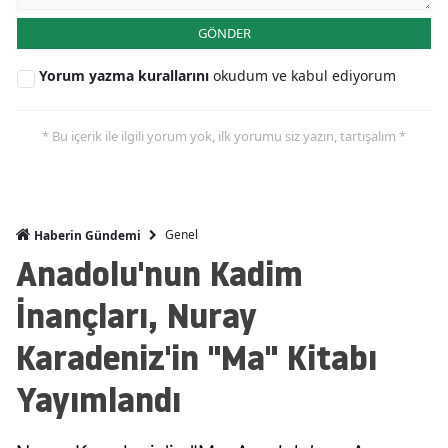
GÖNDER
Yorum yazma kurallarını
okudum ve kabul ediyorum
* Bu içerik ile ilgili yorum yok, ilk yorumu siz yazın, tartışalım *
Genel
Haberin Gündemi
Anadolu'nun Kadim
İnançları, Nuray
Karadeniz'in "Ma" Kitabı
Yayımlandı